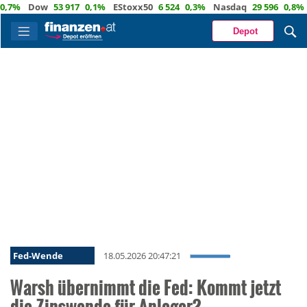
Dow
53 917
0,1%
EStoxx50
6 524
0,3%
Nasdaq
29 596
0,8%
Öl
8
Depot
Fed-Wende
18.05.2026 20:47:21
Warsh übernimmt die Fed: Kommt jetzt
die Zinswende für Anleger?