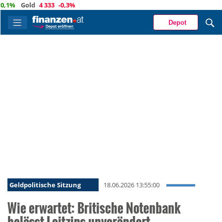
%
Gold
4 333
-0,3%
Depot
Geldpolitische Sitzung
18.06.2026 13:55:00
Wie erwartet: Britische Notenbank
belässt Leitzins unverändert