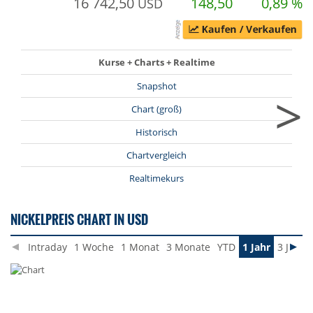
16 742,50
148,50
0,89 %
USD
Kurse + Charts + Realtime
Snapshot
>
Chart (groß)
Historisch
Chartvergleich
Realtimekurs
NICKELPREIS CHART IN USD
Intraday
1 Woche
1 Monat
3 Monate
YTD
1 Jahr
3 Jahre