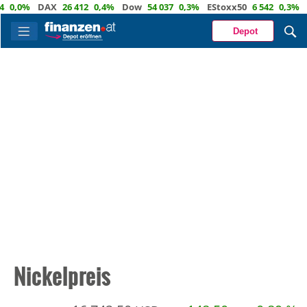
0,0%
DAX
26 412
0,4%
Dow
54 037
0,3%
EStoxx50
6 542
0,3%
N
Depot
Nickelpreis