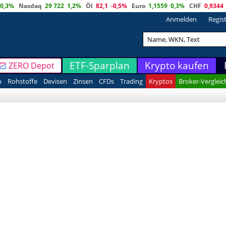
0,3%
Nasdaq
29 722
1,2%
Öl
82,1
-0,5%
Euro
1,1559
0,3%
CHF
0,9344
Anmelden
Regis
ETF-Sparplan
Krypto kaufen
ZERO Depot
n
Rohstoffe
Devisen
Zinsen
CFDs
Trading
Kryptos
Broker-Vergleic