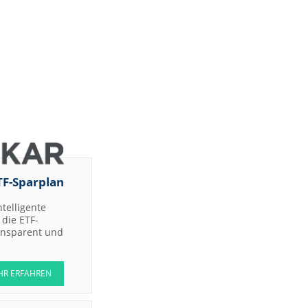
TF-Sparplan
ntelligente
die ETF-
ransparent und
HR ERFAHREN