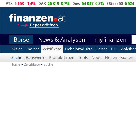
ATX
6 653
-1,4%
DAX
26 319
0,7%
Dow
54 037
0,3%
EStoxx50
6 524
Börse
News & Analysen
myfinanzen
Aktien
Indizes
Zertifikate
Hebelprodukte
Fonds
ETF
Anleihe
Suche
Basiswerte
Produkttypen
Tools
News
Neuemissionen
Home
»
Zertifikate
»
Suche