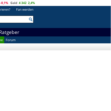
-0,1%
Gold
4 342
2,4%
trieren?
Fan werden
Ratgeber
he
Forum