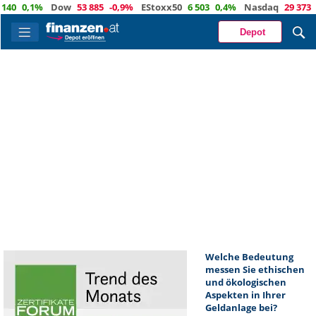
0
0,1%
Dow
53 885
-0,9%
EStoxx50
6 503
0,4%
Nasdaq
29 373
-0
Depot
Welche Bedeutung
messen Sie ethischen
und ökologischen
Aspekten in Ihrer
Geldanlage bei?