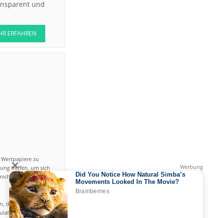
ransparent und
HR ERFAHREN
n Wertpapiere zu
ung treffen, um sich
icht einfach ist und
en, das hohe Risiko
gulated by CySEC