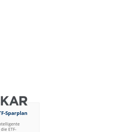
TF-Sparplan
ntelligente
die ETF-