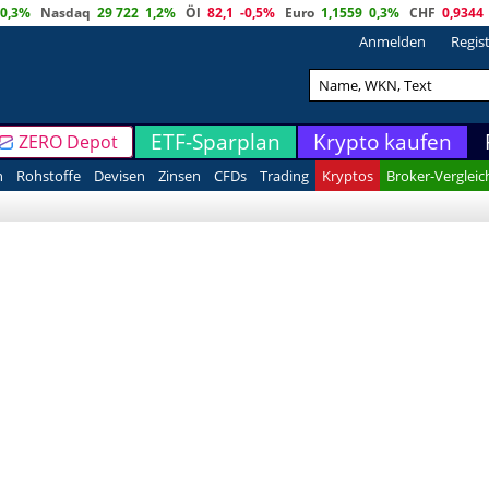
0,3%
Nasdaq
29 722
1,2%
Öl
82,1
-0,5%
Euro
1,1559
0,3%
CHF
0,9344
Anmelden
Regis
ETF-Sparplan
Krypto kaufen
ZERO Depot
n
Rohstoffe
Devisen
Zinsen
CFDs
Trading
Kryptos
Broker-Vergleic