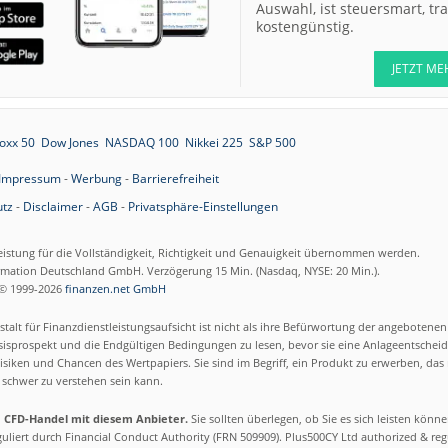
Auswahl, ist steuersmart, t
kostengünstig.
JETZT ME
oxx 50
Dow Jones
NASDAQ 100
Nikkei 225
S&P 500
Impressum
-
Werbung
-
Barrierefreiheit
tz
-
Disclaimer
-
AGB
-
Privatsphäre-Einstellungen
eistung für die Vollständigkeit, Richtigkeit und Genauigkeit übernommen werden.
ormation Deutschland GmbH. Verzögerung 15 Min. (Nasdaq, NYSE: 20 Min.).
© 1999-2026
finanzen.net GmbH
talt für Finanzdienstleistungsaufsicht ist nicht als ihre Befürwortung der angebotene
isprospekt und die Endgültigen Bedingungen zu lesen, bevor sie eine Anlageentscheid
siken und Chancen des Wertpapiers. Sie sind im Begriff, ein Produkt zu erwerben, das n
schwer zu verstehen sein kann.
m CFD-Handel mit diesem Anbieter.
Sie sollten überlegen, ob Sie es sich leisten könn
eguliert durch Financial Conduct Authority (FRN 509909). Plus500CY Ltd authorized & re