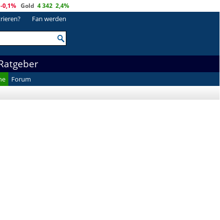
-0,1%
Gold
4 342
2,4%
trieren?
Fan werden
Ratgeber
he
Forum