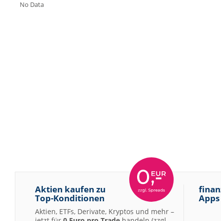
No Data
Aktien kaufen zu
finan
Top-Konditionen
Apps
Aktien, ETFs, Derivate, Kryptos und mehr –
jetzt für
0 Euro pro Trade
handeln (zzgl.