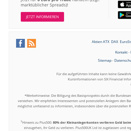
marktüblicher Spreads)!
JETZT INFORMIEREN
Aktien ATX
DAX
EuroSt
Kontakt
-
Sitemap
-
Datenschu
Für die aufgeführten Inhalte kann keine Gewährl
Kursinformationen von SIX Financial Inf
*Werbehinweise: Die Billigung des Basisprospekts durch die Bundesans
verstehen. Wir empfehlen Interessenten und potenziellen Anlegern den Bas
möglichst umfassend zu informieren, insbesondere über die potenziellen Ri
5
Hinweis zu Plus500:
80% der Kleinanlegerkonten verlieren Geld bei
einzugehen, Ihr Geld zu verlieren. Plus500UK Ltd ist zugelassen und r