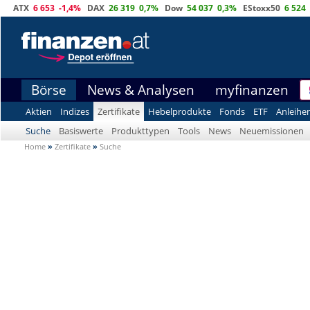
ATX
6 653
-1,4%
DAX
26 319
0,7%
Dow
54 037
0,3%
EStoxx50
6 524
Börse
News & Analysen
myfinanzen
Aktien
Indizes
Zertifikate
Hebelprodukte
Fonds
ETF
Anleihe
Suche
Basiswerte
Produkttypen
Tools
News
Neuemissionen
Home
»
Zertifikate
»
Suche