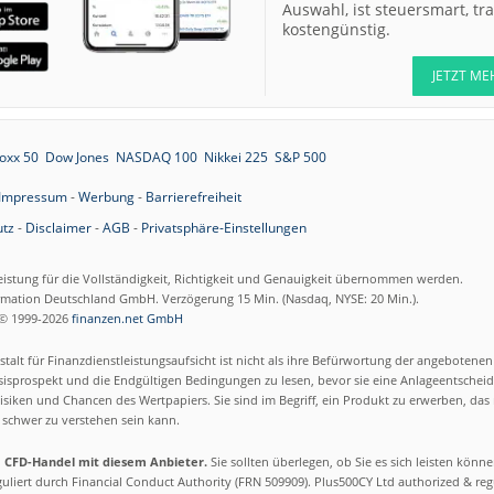
Auswahl, ist steuersmart, t
kostengünstig.
JETZT ME
oxx 50
Dow Jones
NASDAQ 100
Nikkei 225
S&P 500
Impressum
-
Werbung
-
Barrierefreiheit
tz
-
Disclaimer
-
AGB
-
Privatsphäre-Einstellungen
eistung für die Vollständigkeit, Richtigkeit und Genauigkeit übernommen werden.
ormation Deutschland GmbH. Verzögerung 15 Min. (Nasdaq, NYSE: 20 Min.).
© 1999-2026
finanzen.net GmbH
talt für Finanzdienstleistungsaufsicht ist nicht als ihre Befürwortung der angebotene
isprospekt und die Endgültigen Bedingungen zu lesen, bevor sie eine Anlageentscheid
siken und Chancen des Wertpapiers. Sie sind im Begriff, ein Produkt zu erwerben, das n
schwer zu verstehen sein kann.
m CFD-Handel mit diesem Anbieter.
Sie sollten überlegen, ob Sie es sich leisten könn
eguliert durch Financial Conduct Authority (FRN 509909). Plus500CY Ltd authorized & re