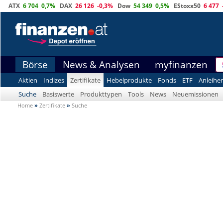
ATX
6 704
0,7%
DAX
26 126
-0,3%
Dow
54 349
0,5%
EStoxx50
6 477
Börse
News & Analysen
myfinanzen
Aktien
Indizes
Zertifikate
Hebelprodukte
Fonds
ETF
Anleihe
Suche
Basiswerte
Produkttypen
Tools
News
Neuemissionen
Home
»
Zertifikate
»
Suche