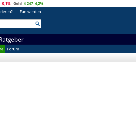
-0,1%
Gold
4 247
4,2%
trieren?
Fan werden
Ratgeber
he
Forum