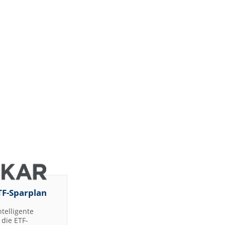
TF-Sparplan
ntelligente
die ETF-