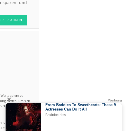
ransparent und
HR ERFAHREN
n Wertpapiere zu
ung treffen, um sich
icht einfach ist und
en, das hohe Risiko
gulated by CySEC