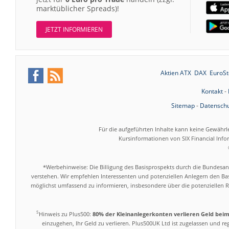
marktüblicher Spreads)!
JETZT INFORMIEREN
Aktien ATX
DAX
EuroSt
Kontakt
-
Sitemap
-
Datenschu
Für die aufgeführten Inhalte kann keine Gewährl
Kursinformationen von SIX Financial Inf
*Werbehinweise: Die Billigung des Basisprospekts durch die Bundesans
verstehen. Wir empfehlen Interessenten und potenziellen Anlegern den Bas
möglichst umfassend zu informieren, insbesondere über die potenziellen Ri
5
Hinweis zu Plus500:
80% der Kleinanlegerkonten verlieren Geld bei
einzugehen, Ihr Geld zu verlieren. Plus500UK Ltd ist zugelassen und r