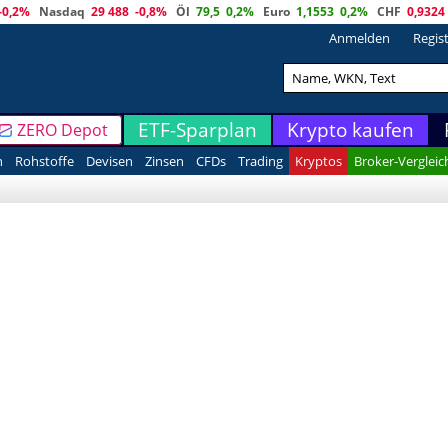
-0,2%
Nasdaq
29 488
-0,8%
Öl
79,5
0,2%
Euro
1,1553
0,2%
CHF
0,9324
Anmelden
Regis
ETF-Sparplan
Krypto kaufen
ZERO Depot
n
Rohstoffe
Devisen
Zinsen
CFDs
Trading
Kryptos
Broker-Vergleic