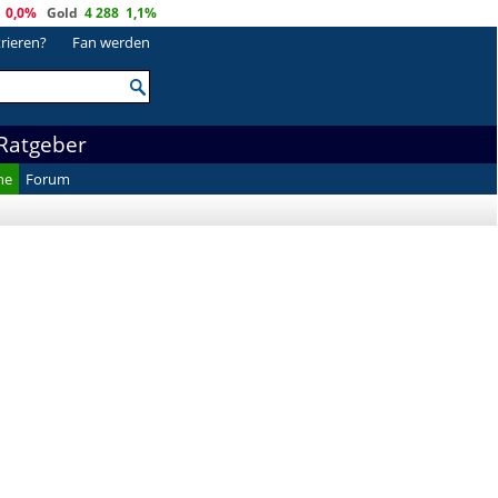
0,0%
Gold
4 288
1,1%
trieren?
Fan werden
Ratgeber
he
Forum