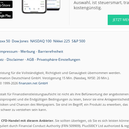
Auswahl, ist steuersmart, t
kostengünstig.
JETZT ME
oxx 50
Dow Jones
NASDAQ 100
Nikkei 225
S&P 500
Impressum
-
Werbung
-
Barrierefreiheit
tz
-
Disclaimer
-
AGB
-
Privatsphäre-Einstellungen
eistung für die Vollständigkeit, Richtigkeit und Genauigkeit übernommen werden.
ormation Deutschland GmbH. Verzögerung 15 Min. (Nasdaq, NYSE: 20 Min.).
© 1999-2026
finanzen.net GmbH
talt für Finanzdienstleistungsaufsicht ist nicht als ihre Befürwortung der angebotene
isprospekt und die Endgültigen Bedingungen zu lesen, bevor sie eine Anlageentscheid
siken und Chancen des Wertpapiers. Sie sind im Begriff, ein Produkt zu erwerben, das n
schwer zu verstehen sein kann.
m CFD-Handel mit diesem Anbieter.
Sie sollten überlegen, ob Sie es sich leisten könn
eguliert durch Financial Conduct Authority (FRN 509909). Plus500CY Ltd authorized & re