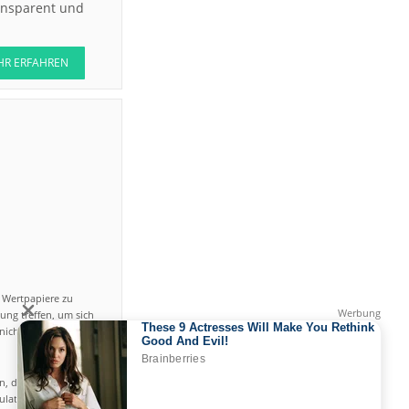
ransparent und
HR ERFAHREN
n Wertpapiere zu
ung treffen, um sich
icht einfach ist und
en, das hohe Risiko
gulated by CySEC