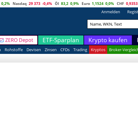
0,2%
Nasdaq
29 373
-0,4%
Öl
83,2
0,9%
Euro
1,1524
0,0%
CHF
0,9353
Anmelden
Regis
ETF-Sparplan
Krypto kaufen
ZERO Depot
n
Rohstoffe
Devisen
Zinsen
CFDs
Trading
Kryptos
Broker-Vergleic