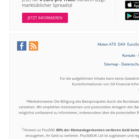
marktüblicher Spreads)!
JETZT INFORMIEREN
Aktien ATX
DAX
EuroSt
Kontakt
-
Sitemap
-
Datenschu
Für die aufgeführten Inhalte kann keine Gewährl
Kursinformationen von SIX Financial Inf
*Werbehinweise: Die Billigung des Basisprospekts durch die Bundesans
verstehen. Wir empfehlen Interessenten und potenziellen Anlegern den Bas
möglichst umfassend zu informieren, insbesondere über die potenziellen Ri
5
Hinweis zu Plus500:
80% der Kleinanlegerkonten verlieren Geld bei
einzugehen, Ihr Geld zu verlieren. Plus500UK Ltd ist zugelassen und r