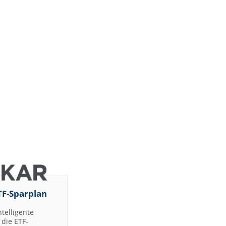
TF-Sparplan
ntelligente
die ETF-