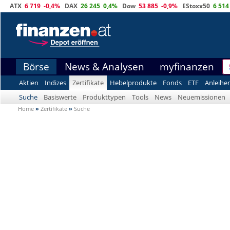
ATX
6 719
-0,4%
DAX
26 245
0,4%
Dow
53 885
-0,9%
EStoxx50
6 514
Börse
News & Analysen
myfinanzen
Aktien
Indizes
Zertifikate
Hebelprodukte
Fonds
ETF
Anleihe
Suche
Basiswerte
Produkttypen
Tools
News
Neuemissionen
Home
»
Zertifikate
»
Suche