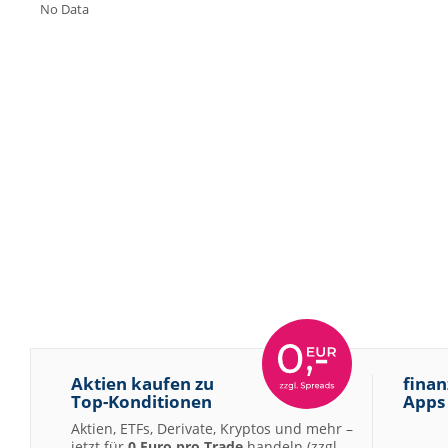
No Data
Aktien kaufen zu
finan
Top-Konditionen
Apps
Aktien, ETFs, Derivate, Kryptos und mehr –
jetzt für
0 Euro pro Trade
handeln (zzgl.