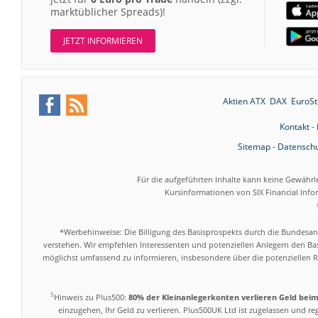
marktüblicher Spreads)!
JETZT INFORMIEREN
Aktien ATX
DAX
EuroSt
Kontakt
-
Sitemap
-
Datenschu
Für die aufgeführten Inhalte kann keine Gewährl
Kursinformationen von SIX Financial Inf
*Werbehinweise: Die Billigung des Basisprospekts durch die Bundesans
verstehen. Wir empfehlen Interessenten und potenziellen Anlegern den Bas
möglichst umfassend zu informieren, insbesondere über die potenziellen Ri
5
Hinweis zu Plus500:
80% der Kleinanlegerkonten verlieren Geld bei
einzugehen, Ihr Geld zu verlieren. Plus500UK Ltd ist zugelassen und r