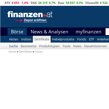
ATX
6 653
-1,4%
DAX
26 319
0,7%
Dow
54 037
0,3%
EStoxx50
6 524
Börse
News & Analysen
myfinanzen
Aktien
Indizes
Zertifikate
Hebelprodukte
Fonds
ETF
Anleihe
Suche
Basiswerte
Produkttypen
Tools
News
Neuemissionen
Home
»
Zertifikate
»
Suche