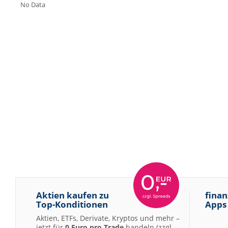
No Data
Aktien kaufen zu
finan
Top-Konditionen
Apps
Aktien, ETFs, Derivate, Kryptos und mehr –
jetzt für
0 Euro pro Trade
handeln (zzgl.