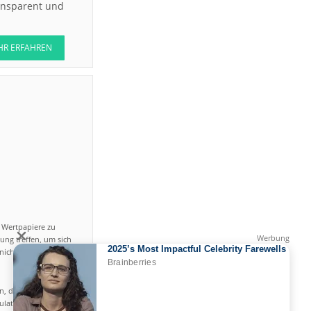
ransparent und
HR ERFAHREN
n Wertpapiere zu
ung treffen, um sich
icht einfach ist und
en, das hohe Risiko
gulated by CySEC