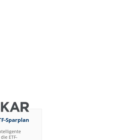
TF-Sparplan
ntelligente
die ETF-