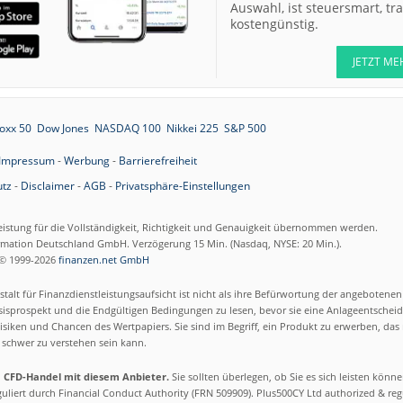
Auswahl, ist steuersmart, t
kostengünstig.
JETZT ME
oxx 50
Dow Jones
NASDAQ 100
Nikkei 225
S&P 500
Impressum
-
Werbung
-
Barrierefreiheit
tz
-
Disclaimer
-
AGB
-
Privatsphäre-Einstellungen
eistung für die Vollständigkeit, Richtigkeit und Genauigkeit übernommen werden.
ormation Deutschland GmbH. Verzögerung 15 Min. (Nasdaq, NYSE: 20 Min.).
© 1999-2026
finanzen.net GmbH
talt für Finanzdienstleistungsaufsicht ist nicht als ihre Befürwortung der angebotene
isprospekt und die Endgültigen Bedingungen zu lesen, bevor sie eine Anlageentscheid
siken und Chancen des Wertpapiers. Sie sind im Begriff, ein Produkt zu erwerben, das n
schwer zu verstehen sein kann.
m CFD-Handel mit diesem Anbieter.
Sie sollten überlegen, ob Sie es sich leisten könn
eguliert durch Financial Conduct Authority (FRN 509909). Plus500CY Ltd authorized & re