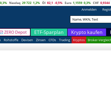
0,3%
Nasdaq
29 722
1,2%
Öl
82,1
-0,5%
Euro
1,1559
0,3%
CHF
0,9344
Anmelden
Regis
ETF-Sparplan
Krypto kaufen
ZERO Depot
n
Rohstoffe
Devisen
Zinsen
CFDs
Trading
Kryptos
Broker-Vergleic