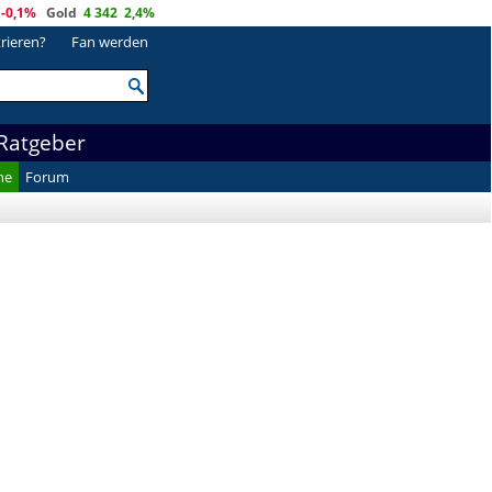
-0,1%
Gold
4 342
2,4%
trieren?
Fan werden
Ratgeber
he
Forum