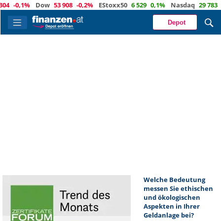
4
-0,1%
Dow
53 908
-0,2%
EStoxx50
6 529
0,1%
Nasdaq
29 783
0
Depot
Welche Bedeutung
messen Sie ethischen
und ökologischen
Aspekten in Ihrer
Geldanlage bei?