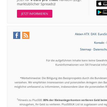
marktüblicher Spreads)!
JETZT INFORMIEREN
Aktien ATX
DAX
EuroSt
Kontakt
-
Sitemap
-
Datenschu
Für die aufgeführten Inhalte kann keine Gewährl
Kursinformationen von SIX Financial Inf
*Werbehinweise: Die Billigung des Basisprospekts durch die Bundesans
verstehen. Wir empfehlen Interessenten und potenziellen Anlegern den Bas
möglichst umfassend zu informieren, insbesondere über die potenziellen Ri
5
Hinweis zu Plus500:
80% der Kleinanlegerkonten verlieren Geld bei
einzugehen, Ihr Geld zu verlieren. Plus500UK Ltd ist zugelassen und r