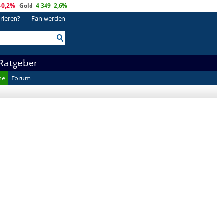
-0,2%
Gold
4 349
2,6%
trieren?
Fan werden
Ratgeber
he
Forum