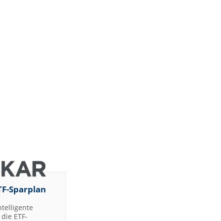
TF-Sparplan
ntelligente
die ETF-