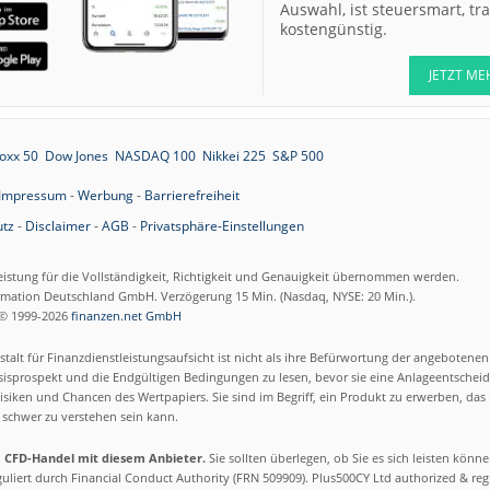
Auswahl, ist steuersmart, t
kostengünstig.
JETZT ME
oxx 50
Dow Jones
NASDAQ 100
Nikkei 225
S&P 500
Impressum
-
Werbung
-
Barrierefreiheit
tz
-
Disclaimer
-
AGB
-
Privatsphäre-Einstellungen
eistung für die Vollständigkeit, Richtigkeit und Genauigkeit übernommen werden.
ormation Deutschland GmbH. Verzögerung 15 Min. (Nasdaq, NYSE: 20 Min.).
© 1999-2026
finanzen.net GmbH
talt für Finanzdienstleistungsaufsicht ist nicht als ihre Befürwortung der angebotene
isprospekt und die Endgültigen Bedingungen zu lesen, bevor sie eine Anlageentscheid
siken und Chancen des Wertpapiers. Sie sind im Begriff, ein Produkt zu erwerben, das n
schwer zu verstehen sein kann.
m CFD-Handel mit diesem Anbieter.
Sie sollten überlegen, ob Sie es sich leisten könn
eguliert durch Financial Conduct Authority (FRN 509909). Plus500CY Ltd authorized & re