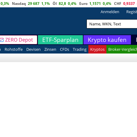
0,3%
Nasdaq
29 687
1,1%
Öl
82,8
0,4%
Euro
1,1571
0,4%
CHF
0,9337
Anmelden
Regis
ETF-Sparplan
Krypto kaufen
ZERO Depot
n
Rohstoffe
Devisen
Zinsen
CFDs
Trading
Kryptos
Broker-Vergleic