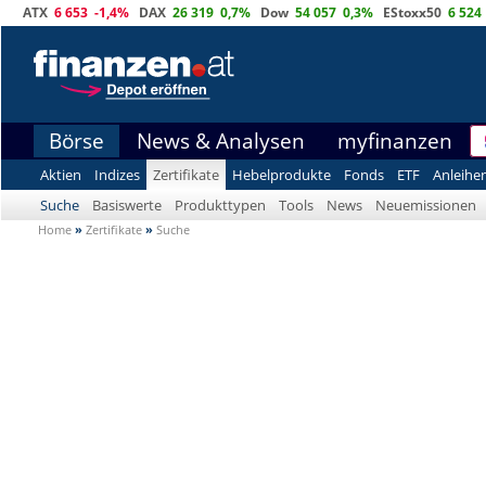
ATX
6 653
-1,4%
DAX
26 319
0,7%
Dow
54 057
0,3%
EStoxx50
6 524
Börse
News & Analysen
myfinanzen
Aktien
Indizes
Zertifikate
Hebelprodukte
Fonds
ETF
Anleihe
Suche
Basiswerte
Produkttypen
Tools
News
Neuemissionen
Home
»
Zertifikate
»
Suche