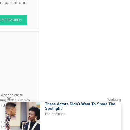
ransparent und
HR ERFAHREN
n Wertpapiere zu
ung treffen, um sich
icht einfach ist und
en, das hohe Risiko
gulated by CySEC