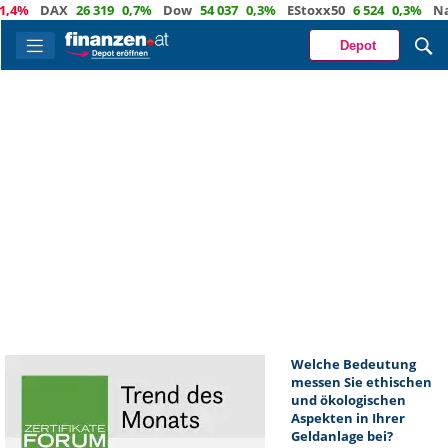
,4%
DAX
26 319
0,7%
Dow
54 037
0,3%
EStoxx50
6 524
0,3%
Nas
Depot
Welche Bedeutung
messen Sie ethischen
und ökologischen
Aspekten in Ihrer
Geldanlage bei?