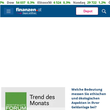
%
Dow
54 037
0,3%
EStoxx50
6 524
0,3%
Nasdaq
29 722
1,2%
Öl
Depot
Welche Bedeutung
messen Sie ethischen
und ökologischen
Aspekten in Ihrer
Geldanlage bei?