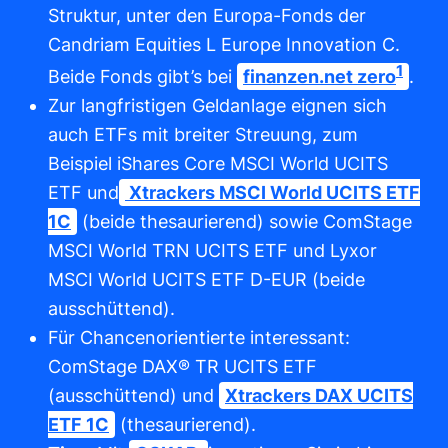
Struktur, unter den Europa-Fonds der
Candriam Equities L Europe Innovation C.
1
Beide Fonds gibt’s bei
finanzen.net zero
.
Zur langfristigen Geldanlage eignen sich
auch ETFs mit breiter Streuung, zum
Beispiel iShares Core MSCI World UCITS
ETF und
Xtrackers MSCI World UCITS ETF
1C
(beide thesaurierend) sowie ComStage
MSCI World TRN UCITS ETF und Lyxor
MSCI World UCITS ETF D-EUR (beide
ausschüttend).
Für Chancenorientierte interessant:
ComStage DAX® TR UCITS ETF
(ausschüttend) und
Xtrackers DAX UCITS
ETF 1C
(thesaurierend).