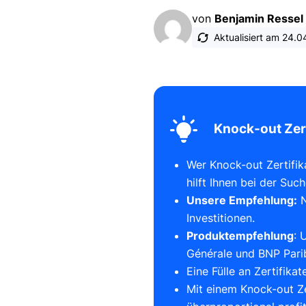
von
Benjamin Ressel
Aktualisiert am
24.0
Knock-out Zert
Wer Knock-out Zertifi
hilft Ihnen bei der Suc
Unsere Empfehlung:
N
Investitionen.
Produktempfehlung
: 
Générale und BNP Parib
Eine Fülle an Zertifika
Mit einem Knock-out Ze