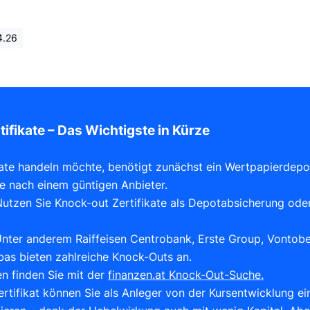
4.26
ifikate – Das Wichtigste in Kürze
kate handeln möchte, benötigt zunächst ein Wertpapierdep
he nach einem güntigen Anbieter.
utzen Sie Knock-out Zertifikate als Depotabsicherung oder 
Unter anderem Raiffeisen Centrobank, Erste Group, Vontobe
as bieten zahlreiche Knock-Outs an.
ten finden Sie mit der
finanzen.at Knock-Out-Suche.
rtifikat können Sie als Anleger von der Kursentwicklung ei