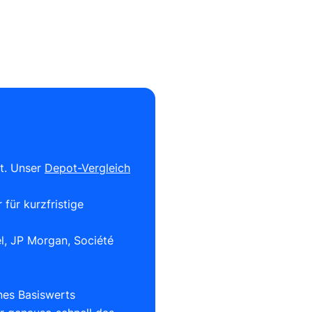
ot. Unser
Depot-Vergleich
für kurzfristige
l, JP Morgan, Société
nes Basiswerts