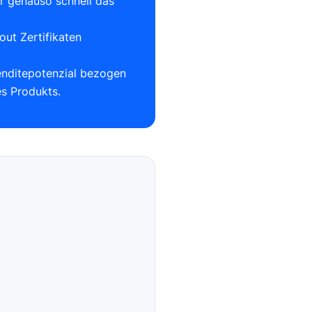
er genauso schnell das
out Zertifikaten
Renditepotenzial bezogen
es Produkts.