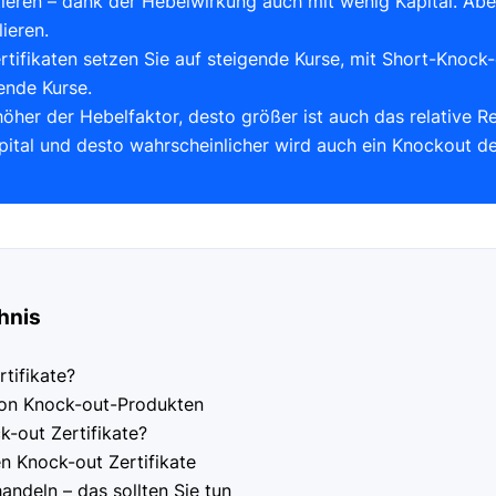
tieren – dank der Hebelwirkung auch mit wenig Kapital. Ab
lieren.
tifikaten setzen Sie auf steigende Kurse, mit Short-Knock-
lende Kurse.
 höher der Hebelfaktor, desto größer ist auch das relative 
pital und desto wahrscheinlicher wird auch ein Knockout d
hnis
tifikate?
von Knock-out-Produkten
k-out Zertifikate?
en Knock-out Zertifikate
andeln – das sollten Sie tun