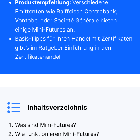
Produktempfehlung
: Verschiedene
Emittenten wie Raiffeisen Centrobank,
Vontobel oder Société Générale bieten
einige Mini-Futures an.
Basis-Tipps für Ihren Handel mit Zertifikaten
gibt’s im Ratgeber
Einführung in den
Zertifikatehandel
Inhaltsverzeichnis
Was sind Mini-Futures?
Wie funktionieren Mini-Futures?