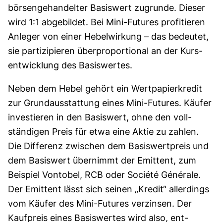
börsengehandelter Basis­wert zugrunde. Dieser
wird 1:1 abgebildet. Bei Mini-Futures profitieren
Anleger von einer Hebelwirkung – das bedeutet,
sie parti­zipie­ren über­pro­portional an der Kurs­
ent­wick­lung des Basis­wertes.
Neben dem Hebel gehört ein Wertpapier­kredit
zur Grund­aus­stattung eines Mini-Futures. Käufer
investieren in den Basis­wert, ohne den voll­
ständigen Preis für etwa eine Aktie zu zahlen.
Die Differenz zwischen dem Basiswertpreis und
dem Basis­wert übernimmt der Emittent, zum
Beispiel Vontobel, RCB oder Société Générale.
Der Emittent lässt sich seinen „Kredit“ allerdings
vom Käufer des Mini-Futures ver­zinsen. Der
Kaufpreis eines Basis­wertes wird also, ent­