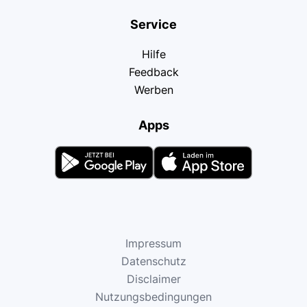
Service
Hilfe
Feedback
Werben
Apps
Impressum
Datenschutz
Disclaimer
Nutzungsbedingungen