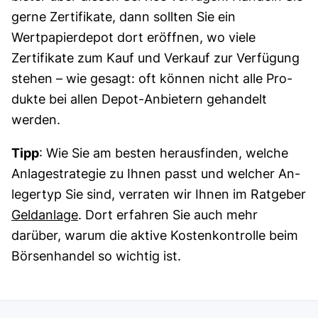
gerne Zer­ti­fi­ka­te, dann sollten Sie ein
Wertpapierdepot dort er­öff­nen, wo viele
Zertifikate zum Kauf und Verkauf zur Ver­fü­gung
stehen – wie gesagt: oft kön­nen nicht alle Pro­
dukte bei allen Depot-An­bie­tern gehandelt
werden.
Tipp
: Wie Sie am besten he­raus­finden, welche
Anlage­stra­tegie zu Ihnen passt und wel­cher An­
le­ger­typ Sie sind, ver­raten wir Ihnen im Ratgeber
Geldanlage
. Dort erfahren Sie auch mehr
darüber, warum die aktive Kosten­kon­trolle beim
Bör­sen­han­del so wich­tig ist.