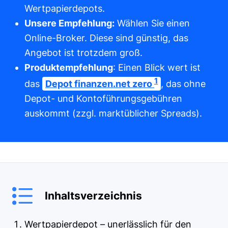
Wertpapierdepots.
Unsere Empfehlung:
Wählen Sie einen
Online-Broker. Diese sind günstig, das
Angebot ist trotzdem groß.
Produktempfehlung
: Einen Blick wert ist
1
das
Depot finanzen.net zero
, das ohne
Depot- und Kontoführungsgebühren
auskommt (zzgl. marktüblicher Spreads).
Inhaltsverzeichnis
Wertpapierdepot – unerlässlich für den