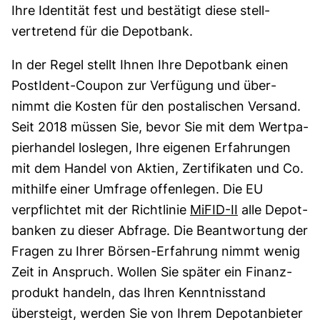
Ihre Identität fest und be­stä­tigt diese stell­
vertretend für die Depot­bank.
In der Regel stellt Ihnen Ihre Depotbank einen
PostIdent-Coupon zur Verfügung und über­
nimmt die Kosten für den posta­lischen Versand.
Seit 2018 müssen Sie, bevor Sie mit dem Wert­pa­
pier­han­del los­legen, Ihre eigenen Er­fah­run­gen
mit dem Handel von Aktien, Zertifikaten und Co.
mithilfe einer Umfrage offen­le­gen. Die EU
verpflichtet mit der Richtlinie
MiFID-II
alle Depot­
banken zu dieser Ab­frage. Die Be­ant­wor­tung der
Fragen zu Ihrer Börsen-Erfahrung nimmt wenig
Zeit in An­spruch. Wol­len Sie spä­ter ein Finanz­
produkt handeln, das Ihren Kenntnis­stand
übersteigt, werden Sie von Ihrem Depot­an­bieter