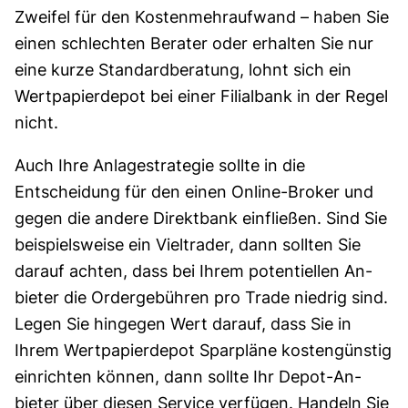
Zweifel für den Ko­sten­mehr­auf­wand – haben Sie
einen schlech­ten Be­ra­ter oder er­halten Sie nur
eine kurze Standard­be­ra­tung, lohnt sich ein
Wert­papier­depot bei einer Filial­bank in der Regel
nicht.
Auch Ihre Anlage­stra­tegie sollte in die
Entscheidung für den einen Online-Broker und
ge­gen die an­dere Direkt­bank ein­fließen. Sind Sie
bei­spiels­wei­se ein Viel­trader, dann sollten Sie
darauf achten, dass bei Ihrem poten­tiellen An­
bie­ter die Order­ge­bühren pro Trade niedrig sind.
Legen Sie hin­ge­gen Wert darauf, dass Sie in
Ihrem Wertpapierdepot Spar­plä­ne kostengünstig
ein­rich­ten können, dann sollte Ihr Depot-An­
bieter über diesen Service verfügen. Handeln Sie