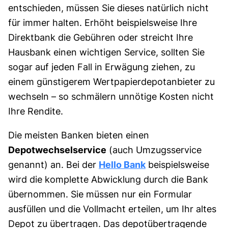
entschieden, müssen Sie dieses natürlich nicht
für immer halten. Erhöht beispielsweise Ihre
Direktbank die Gebühren oder streicht Ihre
Hausbank einen wichtigen Service, sollten Sie
sogar auf jeden Fall in Erwägung ziehen, zu
einem günstigerem Wert­papier­depot­anbieter zu
wechseln – so schmälern unnötige Kosten nicht
Ihre Rendite.
Die meisten Banken bieten einen
Depotwechselservice
(auch Umzugsservice
genannt) an. Bei der
Hello Bank
beispielsweise
wird die komplette Abwicklung durch die Bank
übernommen. Sie müssen nur ein Formular
ausfüllen und die Voll­macht erteilen, um Ihr altes
Depot zu über­tragen. Das depotübertragende