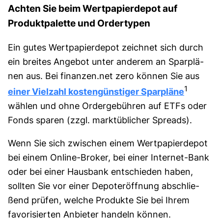
Achten Sie beim Wertpapierdepot auf
Produktpalette und Ordertypen
Ein gutes Wertpapierdepot zeichnet sich durch
ein breites Angebot unter anderem an Spar­plä­
nen aus. Bei finanzen.net zero können Sie aus
1
einer Vielzahl kostengünstiger Sparpläne
wählen und ohne Ordergebühren auf ETFs oder
Fonds sparen (zzgl. marktüblicher Spreads).
Wenn Sie sich zwischen einem Wertpapierdepot
bei einem Online-Broker, bei einer In­ter­net-Bank
oder bei einer Hausbank entschieden haben,
sollten Sie vor einer De­pot­er­öff­nung ab­schlie­
ßend prüfen, wel­che Pro­dukte Sie bei Ihrem
favorisier­ten Anbieter handeln können.