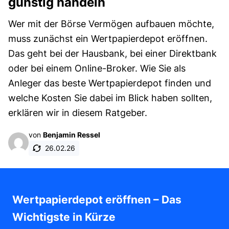
günstig handeln
Wer mit der Börse Vermögen aufbauen möchte,
muss zunächst ein Wertpapierdepot eröffnen.
Das geht bei der Hausbank, bei einer Direktbank
oder bei einem Online-Broker. Wie Sie als
Anleger das beste Wertpapierdepot finden und
welche Kosten Sie dabei im Blick haben sollten,
erklären wir in diesem Ratgeber.
von
Benjamin Ressel
26.02.26
Wertpapierdepot eröffnen – Das
Wichtigste in Kürze