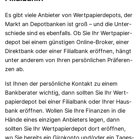
Es gibt viele Anbieter von Wertpapierdepots, der
Markt an Depot­ban­ken ist groß – und die Un­ter­
schie­de sind es eben­falls. Ob Sie Ihr Wert­papier­
depot bei einem gün­stigen Online-Broker, einer
Direktbank oder einer Filialbank eröffnen, hängt
unter anderem von Ihren per­sön­li­chen Prä­fe­ren­
zen ab.
Ist Ihnen der persönliche Kontakt zu einem
Bankberater wichtig, dann sollten Sie Ihr Wert­
pa­pier­de­pot bei einer Filial­bank oder Ihrer Haus­
bank eröffnen. Wollen Sie Ihre Finan­zen in die
Hände eines einzigen An­bieters legen, dann
sollten Sie Ihr Wert­pa­pier­de­pot dort er­öffnen,
wo Sie bereits ein Giro­konto und/oder ein Ta­ges­