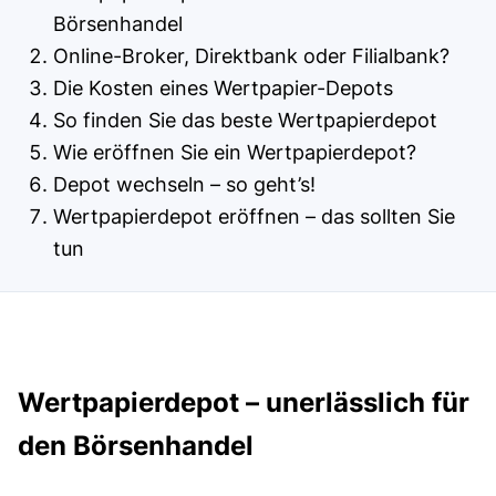
Börsenhandel
Online-Broker, Direktbank oder Filialbank?
Die Kosten eines Wertpapier-Depots
So finden Sie das beste Wertpapierdepot
Wie eröffnen Sie ein Wertpapierdepot?
Depot wechseln – so geht’s!
Wertpapierdepot eröffnen – das sollten Sie
tun
Wertpapierdepot – unerlässlich für
den Börsenhandel