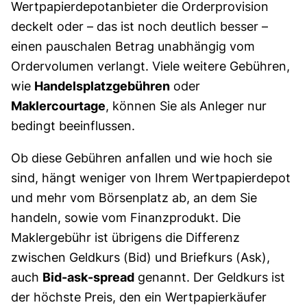
Wertpapierdepotanbieter die Orderprovision
deckelt oder – das ist noch deutlich besser –
einen pauschalen Betrag unabhängig vom
Ordervolumen verlangt. Viele weitere Gebühren,
wie
Handelsplatzgebühren
oder
Maklercourtage
, können Sie als Anleger nur
bedingt beeinflussen.
Ob diese Gebühren anfallen und wie hoch sie
sind, hängt weniger von Ihrem Wertpapierdepot
und mehr vom Börsenplatz ab, an dem Sie
handeln, sowie vom Finanzprodukt. Die
Maklergebühr ist übrigens die Differenz
zwischen Geld­kurs (Bid) und Brief­kurs (Ask),
auch
Bid-ask-spread
genannt. Der Geldkurs ist
der höch­ste Preis, den ein Wert­pa­pier­käufer