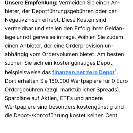
Unsere Empfehlung:
Vermeiden Sie einen An­
bieter, der Depot­füh­rungs­ge­bühren oder gar
Negativzinsen er­hebt. Diese Kosten sind
vermeid­bar und stellen den Erfolg Ihrer Geld­an­
lage un­nö­ti­ger­weise infrage. Wählen Sie zudem
einen An­bieter, der eine Or­der­pro­vi­sion un­
abhängig vom Or­der­vo­lumen bietet. Am besten
suchen Sie sich ein kostengünstiges Depot,
1
beispielsweise das
finanzen.net zero Depot
.
Dort erhalten Sie 180.000 Wertpapiere für 0 Euro
Ordergebühren (zzgl. marktüblicher Spreads),
Sparpläne auf Aktien, ETFs und andere
Wertpapiere sind besonders kostengünstig und
die Depot-/Kontoführung kostet keinen Cent.