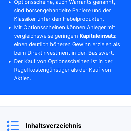
Optionsscheine, auch Warrants genannt,
sind börsengehandelte Papiere und der
Klassiker unter den Hebelprodukten.
Mit Optionsscheinen können Anleger mit
vergleichsweise geringem
Kapitaleinsatz
einen deutlich höheren Gewinn erzielen als
beim Direktinvestment in den Basiswert.
Der Kauf von Optionsscheinen ist in der
Regel kostengünstiger als der Kauf von
Aktien.
Inhaltsverzeichnis