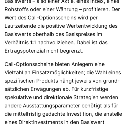
Basis­werts – also einer Aktie, eines Index, eines
Rohstoffs oder einer Währung – profitieren. Der
Wert des Call-Optionsscheins wird per
Laufzeitende die positive Wert­entwicklung des
Basiswerts oberhalb des Basispreises im
Verhältnis 1:1 nach­voll­ziehen. Dabei ist das
Ertrags­potenzial nicht begrenzt.
Call-Options­scheine bieten Anlegern eine
Vielzahl an Einsatz­möglich­keiten; die Wahl eines
spezifischen Produkts hängt jeweils von grund­
sätzlichen Erwägungen ab. Für kurz­fristige
speku­lative und direktionale Strategien werden
andere Ausstattungsparameter benötigt als für
die mittelfristig gedachte Investition, die anstelle
eines Direkt­investments in den Basis­wert