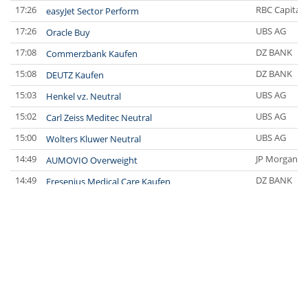
17:26
RBC Capital 
easyJet Sector Perform
17:26
UBS AG
Oracle Buy
17:08
DZ BANK
Commerzbank Kaufen
15:08
DZ BANK
DEUTZ Kaufen
15:03
UBS AG
Henkel vz. Neutral
15:02
UBS AG
Carl Zeiss Meditec Neutral
15:00
UBS AG
Wolters Kluwer Neutral
14:49
JP Morgan C
AUMOVIO Overweight
14:49
DZ BANK
Fresenius Medical Care Kaufen
14:45
Bernstein Re
Henkel vz. Market-Perform
14:43
Deutsche Ba
Novo Nordisk Hold
14:42
Deutsche Ba
Schaeffler Hold
14:41
DZ BANK
Linde Halten
14:40
JP Morgan C
Diageo Neutral