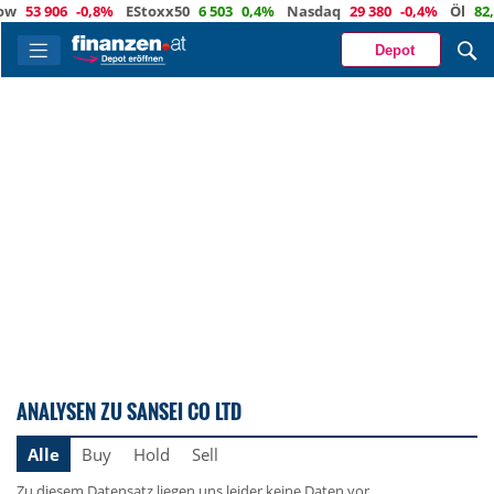
53 906
-0,8%
EStoxx50
6 503
0,4%
Nasdaq
29 380
-0,4%
Öl
82,4
Depot
ANALYSEN ZU SANSEI CO LTD
Alle
Buy
Hold
Sell
Zu diesem Datensatz liegen uns leider keine Daten vor.