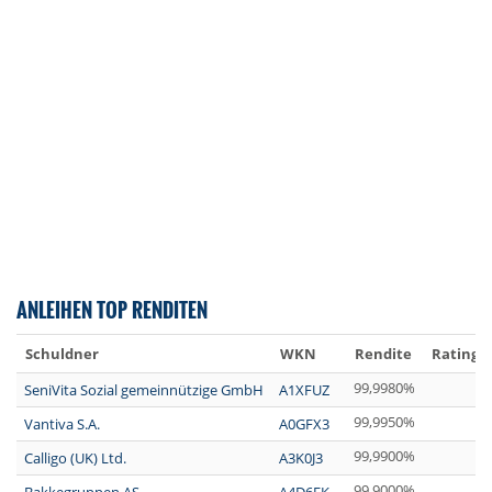
ANLEIHEN TOP RENDITEN
Schuldner
WKN
Rendite
Rating
99,9980%
SeniVita Sozial gemeinnützige GmbH
A1XFUZ
99,9950%
Vantiva S.A.
A0GFX3
99,9900%
Calligo (UK) Ltd.
A3K0J3
99,9000%
Bakkegruppen AS
A4D6FK