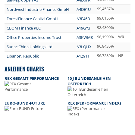
99,4537%
Nordwest Industrie Finance GmbH
A4DE1U
99,0156%
ForestFinance Capital GmbH
A3E46B
98,4800%
CBOM Finance PLC
A19GY3
98,1999%
WR
Office Properties Income Trust
A3KWM8
96,8435%
Sunac China Holdings Ltd.
A3LQHX
96,7289%
NR
Libanon, Republik
A1Z911
ANLEIHEN CHARTS
REX GESAMT PERFORMANCE
10 J BUNDESANLEIHEN
ÖSTERREICH
EURO-BUND-FUTURE
REX (PERFORMANCE INDEX)