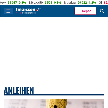
54 037
0,3%
EStoxx50
6 524
0,3%
Nasdaq
29 722
1,2%
Öl
82,1
-0
Depot
ANLEIHEN