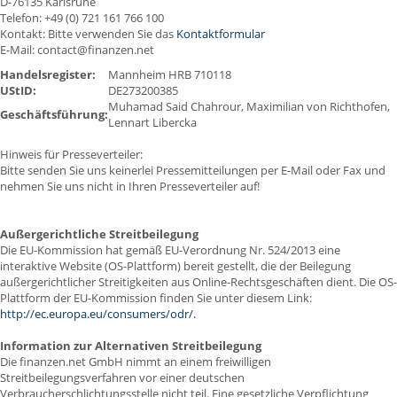
D-76135 Karlsruhe
Telefon: +49 (0) 721 161 766 100
Kontakt: Bitte verwenden Sie das
Kontaktformular
E-Mail: contact@finanzen.net
Handelsregister:
Mannheim HRB 710118
UStID:
DE273200385
Muhamad Said Chahrour, Maximilian von Richthofen,
Geschäftsführung:
Lennart Libercka
Hinweis für Presseverteiler:
Bitte senden Sie uns keinerlei Pressemitteilungen per E-Mail oder Fax und
nehmen Sie uns nicht in Ihren Presseverteiler auf!
Außergerichtliche Streitbeilegung
Die EU-Kommission hat gemäß EU-Verordnung Nr. 524/2013 eine
interaktive Website (OS-Plattform) bereit gestellt, die der Beilegung
außergerichtlicher Streitigkeiten aus Online-Rechtsgeschäften dient. Die OS-
Plattform der EU-Kommission finden Sie unter diesem Link:
http://ec.europa.eu/consumers/odr/.
Information zur Alternativen Streitbeilegung
Die finanzen.net GmbH nimmt an einem freiwilligen
Streitbeilegungsverfahren vor einer deutschen
Verbraucherschlichtungsstelle nicht teil. Eine gesetzliche Verpflichtung