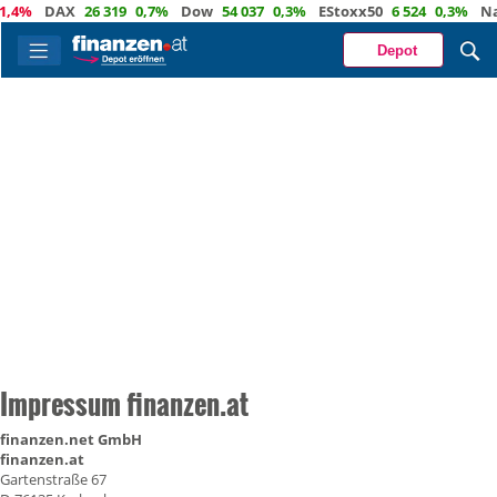
,4%
DAX
26 319
0,7%
Dow
54 037
0,3%
EStoxx50
6 524
0,3%
Nas
Depot
Impressum finanzen.at
finanzen.net GmbH
finanzen.at
Gartenstraße 67