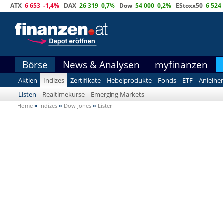
ATX
6 653
-1,4%
DAX
26 319
0,7%
Dow
54 000
0,2%
EStoxx50
6 524
Börse
News & Analysen
myfinanzen
Aktien
Indizes
Zertifikate
Hebelprodukte
Fonds
ETF
Anleihe
Listen
Realtimekurse
Emerging Markets
Home
»
Indizes
»
Dow Jones
»
Listen