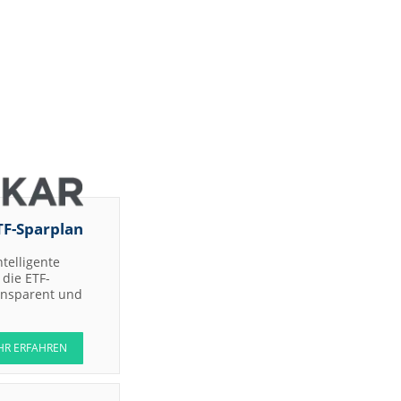
TF-Sparplan
ntelligente
die ETF-
ransparent und
HR ERFAHREN