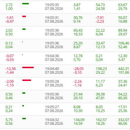
2,72
19:05:35
3,87
54,73
63,67
1,00
07.08.2026
1,41
24,58
29,79
-1,61
19:05:31
30,76
-7,91
50,07
-0,47
07.08.2026
9,74
-2,23
16,88
2,02
19:05:36
60,43
22,22
89,94
0,50
07.08.2026
18,33
6,04
29,97
0,12
19:05:36
25,20
33,47
106,46
0,04
07.08.2026
8,87
12,13
52,46
-0,07
19:04:36
12,78
0,21
12,30
-0,03
07.08.2026
5,70
0,09
5,47
-12,36
19:04:40
-28,05
198,23
442,31
-1,44
07.08.2026
-3,10
29,22
101,86
-2,09
19:05:28
-2,24
11,17
37,36
-1,10
07.08.2026
-1,16
6,23
24,41
0,56
19:05:36
27,44
39,38
54,22
0,46
07.08.2026
29,10
47,81
80,30
0,21
19:05:27
8,08
8,05
17,51
0,24
07.08.2026
10,30
10,25
25,36
5,75
19:04:32
134,09
162,57
332,07
0,56
07.08.2026
14,59
18,26
46,06