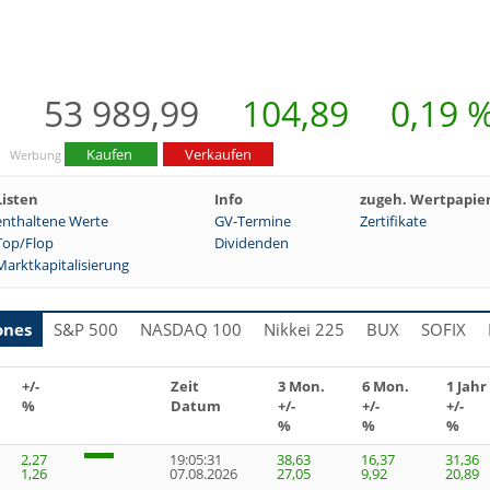
53 989,99
104,89
0,19 
Kaufen
Verkaufen
Werbung
Listen
Info
zugeh. Wertpapie
enthaltene Werte
GV-Termine
Zertifikate
Top/Flop
Dividenden
Marktkapitalisierung
ones
S&P 500
NASDAQ 100
Nikkei 225
BUX
SOFIX
+/-
Zeit
3 Mon.
6 Mon.
1 Jahr
%
Datum
+/-
+/-
+/-
%
%
%
2,27
19:05:31
38,63
16,37
31,36
1,26
07.08.2026
27,05
9,92
20,89