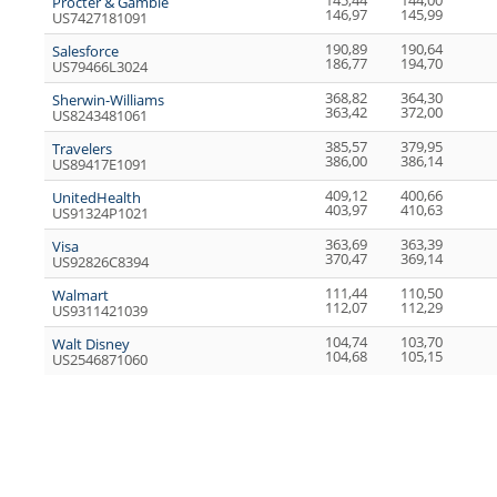
145,44
144,00
Procter & Gamble
146,97
145,99
US7427181091
190,89
190,64
Salesforce
186,77
194,70
US79466L3024
368,82
364,30
Sherwin-Williams
363,42
372,00
US8243481061
385,57
379,95
Travelers
386,00
386,14
US89417E1091
409,12
400,66
UnitedHealth
403,97
410,63
US91324P1021
363,69
363,39
Visa
370,47
369,14
US92826C8394
111,44
110,50
Walmart
112,07
112,29
US9311421039
104,74
103,70
Walt Disney
104,68
105,15
US2546871060