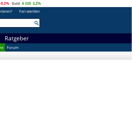
-0,2%
Gold
4 335
2,2%
trieren?
Fan werden
Ratgeber
he
Forum