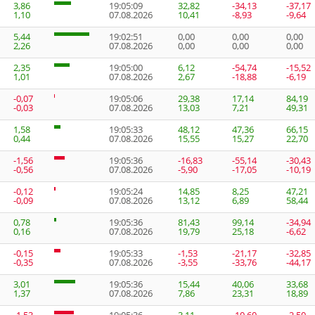
3,86
19:05:09
32,82
-34,13
-37,17
1,10
07.08.2026
10,41
-8,93
-9,64
5,44
19:02:51
0,00
0,00
0,00
2,26
07.08.2026
0,00
0,00
0,00
2,35
19:05:00
6,12
-54,74
-15,52
1,01
07.08.2026
2,67
-18,88
-6,19
-0,07
19:05:06
29,38
17,14
84,19
-0,03
07.08.2026
13,03
7,21
49,31
1,58
19:05:33
48,12
47,36
66,15
0,44
07.08.2026
15,55
15,27
22,70
-1,56
19:05:36
-16,83
-55,14
-30,43
-0,56
07.08.2026
-5,90
-17,05
-10,19
-0,12
19:05:24
14,85
8,25
47,21
-0,09
07.08.2026
13,12
6,89
58,44
0,78
19:05:36
81,43
99,14
-34,94
0,16
07.08.2026
19,79
25,18
-6,62
-0,15
19:05:33
-1,53
-21,17
-32,85
-0,35
07.08.2026
-3,55
-33,76
-44,17
3,01
19:05:36
15,44
40,06
33,68
1,37
07.08.2026
7,86
23,31
18,89