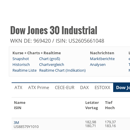
Dow Jones 30 Industrial
WKN DE: 969420 / ISIN: US2605661048
Kurse + Charts + Realtime
Nachrichten
Snapshot
Chart (groß)
Marktberichte
Historisch
Chartvergleich
Analysen
Realtime Liste
Realtime Chart (Indikation)
ATX
ATX Prime
CECE-EUR
DAX
ESTOXX
Dow J
Name
Letzter
Tief
ISIN
Vortag
Hoch
182,98
179,37
3M
180,71
183,16
US88579Y1010