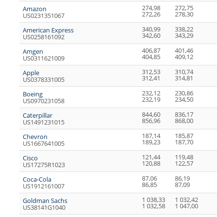
274,98
272,75
Amazon
272,26
278,30
US0231351067
340,99
338,22
American Express
342,60
343,29
US0258161092
406,87
401,46
Amgen
404,85
409,12
US0311621009
312,53
310,74
Apple
312,41
314,81
US0378331005
232,12
230,86
Boeing
232,19
234,50
US0970231058
844,60
836,17
Caterpillar
856,96
868,00
US1491231015
187,14
185,87
Chevron
189,23
187,70
US1667641005
121,44
119,48
Cisco
120,88
122,57
US17275R1023
87,06
86,19
Coca-Cola
86,85
87,09
US1912161007
1 038,33
1 032,42
Goldman Sachs
1 032,58
1 047,00
US38141G1040