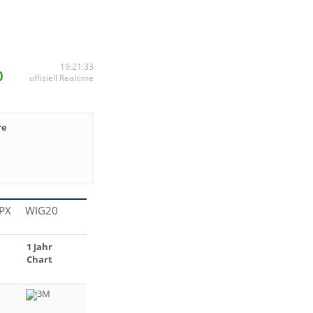
%
19:21:33
offiziell Realtime
re
PX
WIG20
1 Jahr
Chart