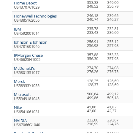
353,38
349,00
Home Depot
349,52
356,79
US4370761029
246,18
239,65
Honeywell Technologies
240,74
246,27
US4385162056
235,78
232,81
IBM
233,43
236,60
US4592001014
256,91
255,12
Johnson & Johnson
256,98
257,98
US4781601046
357,88
353,33
JPMorgan Chase
356,30
357,93
US46625H1005
274,70
274,08
McDonald's
276,26
276,75
US5801351017
128,25
126,69
Merck
128,37
128,69
US58933Y1055
500,64
499,12
Microsoft
499,86
505,18
US5949181045
41,86
41,82
Nike
42,00
42,37
US6541061031
222,00
220,67
NVIDIA
218,99
224,76
US67066G1040