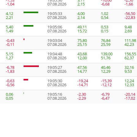
-1,53
19:05:36
3,11
-10,60
-2,50
-1,04
07.08.2026
2,15
-6,68
-1,66
4,12
19:05:33
4,00
1,02
-56,50
2,21
07.08.2026
2,14
0,54
-22,83
5,40
19:05:06
49,11
0,53
9,48
1,49
07.08.2026
15,72
0,15
2,69
-0,43
19:03:04
75,80
76,84
111,98
-0,11
07.08.2026
25,15
25,59
42,23
5,15
19:04:48
43,68
139,00
156,55
1,27
07.08.2026
12,00
51,76
62,37
-6,78
19:05:27
47,56
40,46
32,16
-1,83
07.08.2026
14,77
12,29
9,53
-0,63
19:05:30
-19,24
-15,39
12,24
-0,56
07.08.2026
-14,71
-12,12
12,33
0,06
19:05:16
-2,30
-6,79
-20,14
0,05
07.08.2026
-2,29
-6,47
-17,02