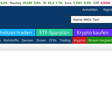
0,3%
Nasdaq
29 645
0,9%
Öl
83,4
1,1%
Euro
1,1561
0,3%
CHF
0,9336
Anmelden
Regis
Indizes traden
ETF-Sparplan
Krypto kaufen
n
Rohstoffe
Devisen
Zinsen
CFDs
Trading
Kryptos
Broker-Vergleic