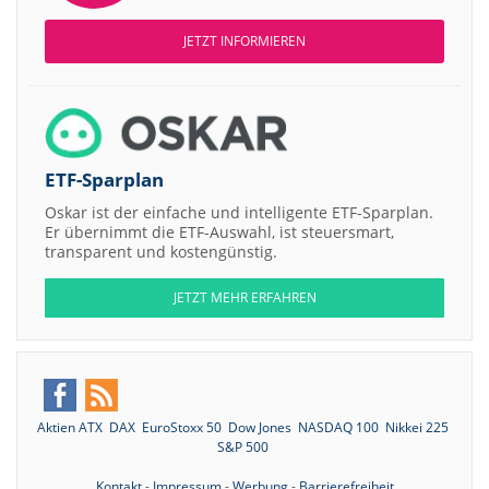
JETZT INFORMIEREN
ETF-Sparplan
Oskar ist der einfache und intelligente ETF-Sparplan.
Er übernimmt die ETF-Auswahl, ist steuersmart,
transparent und kostengünstig.
JETZT MEHR ERFAHREN
Aktien ATX
DAX
EuroStoxx 50
Dow Jones
NASDAQ 100
Nikkei 225
S&P 500
Kontakt
-
Impressum
-
Werbung
-
Barrierefreiheit