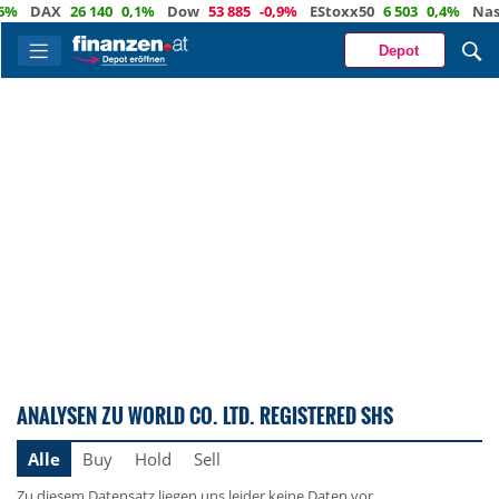
%
DAX
26 140
0,1%
Dow
53 885
-0,9%
EStoxx50
6 503
0,4%
Nasd
Depot
ANALYSEN ZU WORLD CO. LTD. REGISTERED SHS
Alle
Buy
Hold
Sell
Zu diesem Datensatz liegen uns leider keine Daten vor.