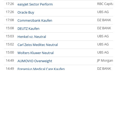
17:26
RBC Capital 
easyJet Sector Perform
17:26
UBS AG
Oracle Buy
17:08
DZ BANK
Commerzbank Kaufen
15:08
DZ BANK
DEUTZ Kaufen
15:03
UBS AG
Henkel vz. Neutral
15:02
UBS AG
Carl Zeiss Meditec Neutral
15:00
UBS AG
Wolters Kluwer Neutral
14:49
JP Morgan C
AUMOVIO Overweight
14:49
DZ BANK
Fresenius Medical Care Kaufen
14:45
Bernstein Re
Henkel vz. Market-Perform
14:43
Deutsche Ba
Novo Nordisk Hold
14:42
Deutsche Ba
Schaeffler Hold
14:41
DZ BANK
Linde Halten
14:40
JP Morgan C
Diageo Neutral