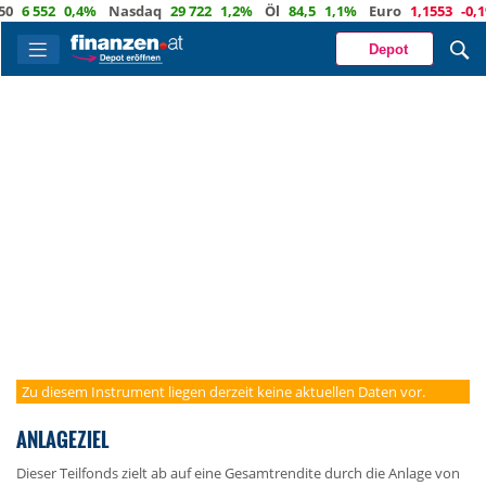
6 552
0,4%
Nasdaq
29 722
1,2%
Öl
84,5
1,1%
Euro
1,1553
-0,1%
Depot
Zu diesem Instrument liegen derzeit keine aktuellen Daten vor.
ANLAGEZIEL
Dieser Teilfonds zielt ab auf eine Gesamtrendite durch die Anlage von