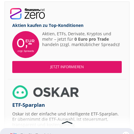
Aktien kaufen zu
Top-Konditionen
Aktien, ETFs, Derivate, Kryptos und
mehr – jetzt für
0 Euro pro Trade
handeln (zzgl. marktüblicher Spreads)!
JETZT INFORMIEREN
ETF-Sparplan
Oskar ist der einfache und intelligente ETF-Sparplan.
Er übernimmt die ETF-Auswahl, ist steuersmart,
transparent und kostengünstig.