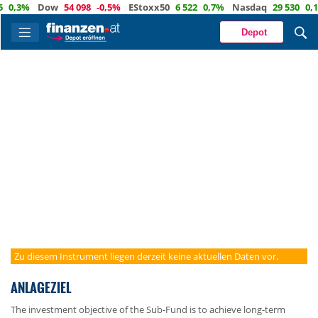
0,3%
Dow
54 098
-0,5%
EStoxx50
6 522
0,7%
Nasdaq
29 530
0,1%
Depot
Zu diesem Instrument liegen derzeit keine aktuellen Daten vor.
ANLAGEZIEL
The investment objective of the Sub-Fund is to achieve long-term