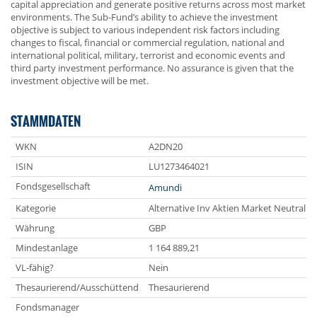
capital appreciation and generate positive returns across most market
environments. The Sub-Fund’s ability to achieve the investment
objective is subject to various independent risk factors including
changes to fiscal, financial or commercial regulation, national and
international political, military, terrorist and economic events and
third party investment performance. No assurance is given that the
investment objective will be met.
STAMMDATEN
WKN
A2DN20
ISIN
LU1273464021
Fondsgesellschaft
Amundi
Kategorie
Alternative Inv Aktien Market Neutral S
Währung
GBP
Mindestanlage
1 164 889,21
VL-fähig?
Nein
Thesaurierend/Ausschüttend
Thesaurierend
Fondsmanager