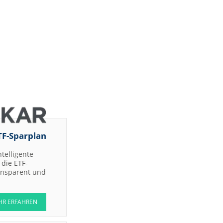
TF-Sparplan
ntelligente
die ETF-
ransparent und
HR ERFAHREN