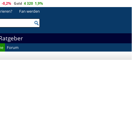
-0,2%
Gold
4 320
1,9%
trieren?
Fan werden
Ratgeber
he
Forum