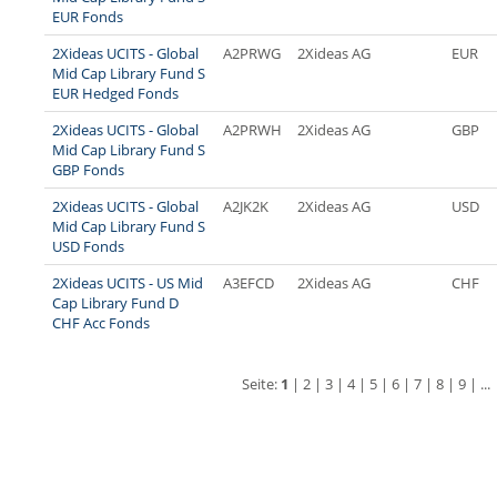
EUR Fonds
2Xideas UCITS - Global
A2PRWG
2Xideas AG
EUR
Mid Cap Library Fund S
EUR Hedged Fonds
2Xideas UCITS - Global
A2PRWH
2Xideas AG
GBP
Mid Cap Library Fund S
GBP Fonds
2Xideas UCITS - Global
A2JK2K
2Xideas AG
USD
Mid Cap Library Fund S
USD Fonds
2Xideas UCITS - US Mid
A3EFCD
2Xideas AG
CHF
Cap Library Fund D
CHF Acc Fonds
Seite:
1
|
2
|
3
|
4
|
5
|
6
|
7
|
8
|
9
| ...