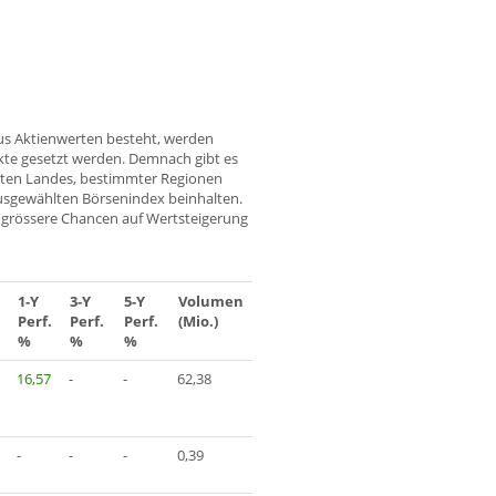
us Aktienwerten besteht, werden
te gesetzt werden. Demnach gibt es
chten Landes, bestimmter Regionen
usgewählten Börsenindex beinhalten.
en grössere Chancen auf Wertsteigerung
1-Y
3-Y
5-Y
Volumen
Perf.
Perf.
Perf.
(Mio.)
%
%
%
16,57
-
-
62,38
-
-
-
0,39