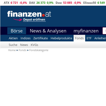
ATX
6 721
-0,4%
DAX
26 373
0,9%
Dow
53 885
-0,9%
EStoxx50
6 549
Börse
News & Analysen
myfinanzen
Aktien
Indizes
Zertifikate
Hebelprodukte
Fonds
ETF
Anleihe
Suche
News
KVGs
Home
»
Fonds
»
Fondskategorie