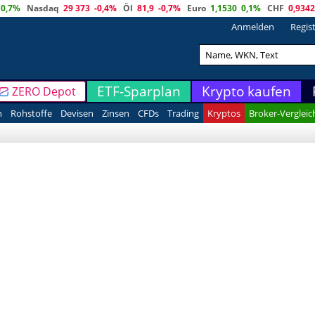
0,7%
Nasdaq
29 373
-0,4%
Öl
81,9
-0,7%
Euro
1,1530
0,1%
CHF
0,9342
Anmelden
Regis
ETF-Sparplan
Krypto kaufen
ZERO Depot
n
Rohstoffe
Devisen
Zinsen
CFDs
Trading
Kryptos
Broker-Vergleic