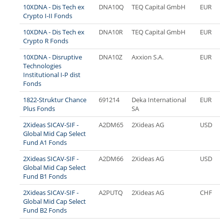
10XDNA - Dis Tech ex
DNA10Q
TEQ Capital GmbH
EUR
Crypto I-II Fonds
10XDNA - Dis Tech ex
DNA10R
TEQ Capital GmbH
EUR
Crypto R Fonds
10XDNA - Disruptive
DNA10Z
Axxion S.A.
EUR
Technologies
Institutional I-P dist
Fonds
1822-Struktur Chance
691214
Deka International
EUR
Plus Fonds
SA
2Xideas SICAV-SIF -
A2DM65
2Xideas AG
USD
Global Mid Cap Select
Fund A1 Fonds
2Xideas SICAV-SIF -
A2DM66
2Xideas AG
USD
Global Mid Cap Select
Fund B1 Fonds
2Xideas SICAV-SIF -
A2PUTQ
2Xideas AG
CHF
Global Mid Cap Select
Fund B2 Fonds