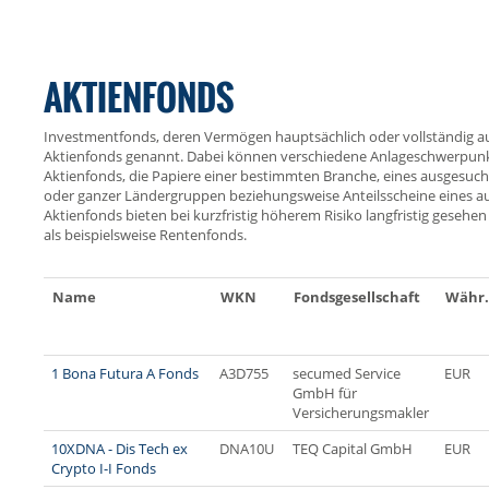
AKTIENFONDS
Investmentfonds, deren Vermögen hauptsächlich oder vollständig a
Aktienfonds genannt. Dabei können verschiedene Anlageschwerpunk
Aktienfonds, die Papiere einer bestimmten Branche, eines ausgesu
oder ganzer Ländergruppen beziehungsweise Anteilsscheine eines a
Aktienfonds bieten bei kurzfristig höherem Risiko langfristig geseh
als beispielsweise Rentenfonds.
Name
WKN
Fondsgesellschaft
Währ.
1 Bona Futura A Fonds
A3D755
secumed Service
EUR
GmbH für
Versicherungsmakler
10XDNA - Dis Tech ex
DNA10U
TEQ Capital GmbH
EUR
Crypto I-I Fonds