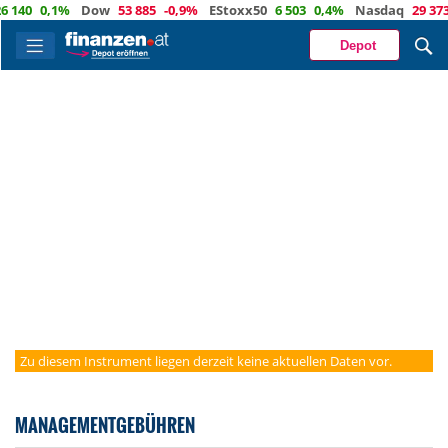
140
0,1%
Dow
53 885
-0,9%
EStoxx50
6 503
0,4%
Nasdaq
29 373
Depot
Zu diesem Instrument liegen derzeit keine aktuellen Daten vor.
MANAGEMENTGEBÜHREN