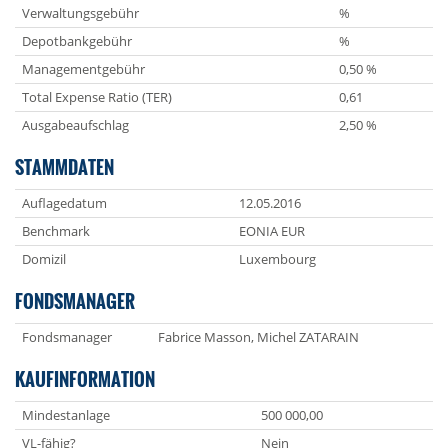
Verwaltungsgebühr
%
Depotbankgebühr
%
Managementgebühr
0,50 %
Total Expense Ratio (TER)
0,61
Ausgabeaufschlag
2,50 %
STAMMDATEN
Auflagedatum
12.05.2016
Benchmark
EONIA EUR
Domizil
Luxembourg
FONDSMANAGER
Fondsmanager
Fabrice Masson, Michel ZATARAIN
KAUFINFORMATION
Mindestanlage
500 000,00
VL-fähig?
Nein