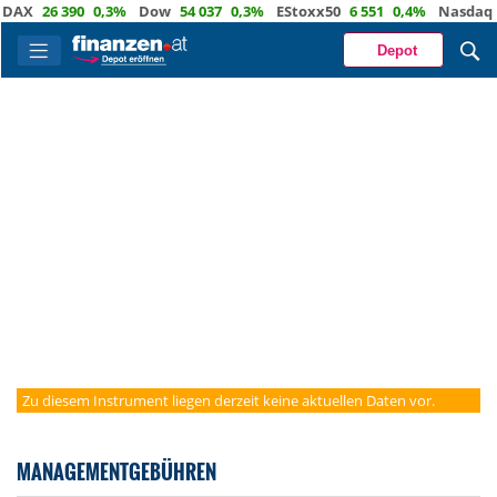
AX
26 390
0,3%
Dow
54 037
0,3%
EStoxx50
6 551
0,4%
Nasdaq
2
Depot
Zu diesem Instrument liegen derzeit keine aktuellen Daten vor.
MANAGEMENTGEBÜHREN