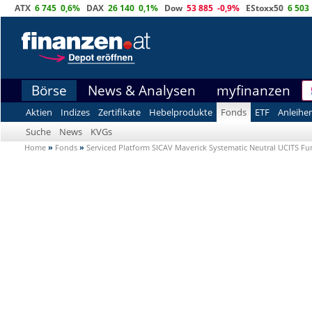
ATX
6 745
0,6%
DAX
26 140
0,1%
Dow
53 885
-0,9%
EStoxx50
6 503
Börse
News & Analysen
myfinanzen
Aktien
Indizes
Zertifikate
Hebelprodukte
Fonds
ETF
Anleihe
Suche
News
KVGs
Home
»
Fonds
»
Serviced Platform SICAV Maverick Systematic Neutral UCITS 