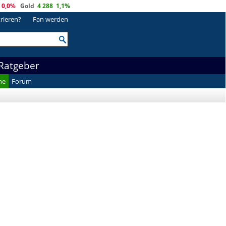
0,0%
Gold
4 288
1,1%
trieren?
Fan werden
Ratgeber
he
Forum