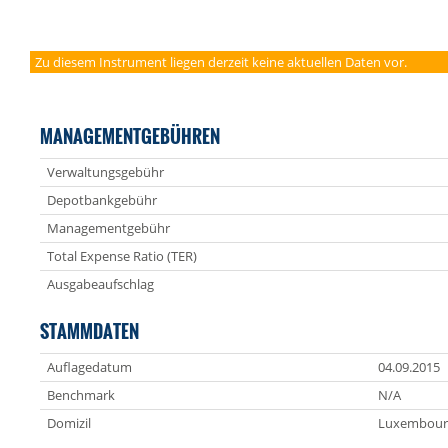
Zu diesem Instrument liegen derzeit keine aktuellen Daten vor.
MANAGEMENTGEBÜHREN
Verwaltungsgebühr
Depotbankgebühr
Managementgebühr
Total Expense Ratio (TER)
Ausgabeaufschlag
STAMMDATEN
Auflagedatum
04.09.2015
Benchmark
N/A
Domizil
Luxembour