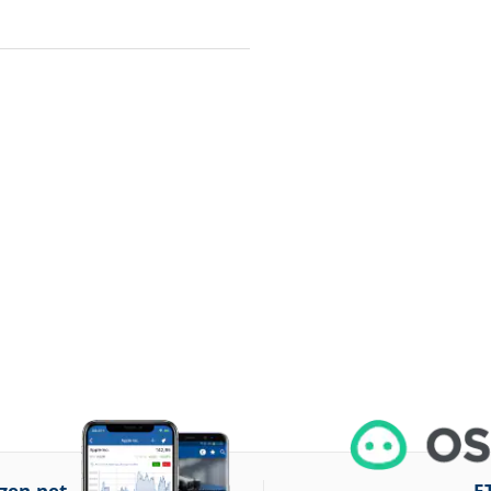
zen.net
E