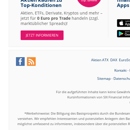
Top-Konditionen
Apps
Aktien, ETFs, Derivate, Kryptos und mehr –
jetzt für
0 Euro pro Trade
handeln (zzgl.
marktüblicher Spreads)!
JETZT INFORMIEREN
Aktien ATX
DAX
EuroSt
Kontakt
-
Sitemap
-
Datenschu
Für die aufgeführten Inhalte kann keine Gewährl
Kursinformationen von SIX Financial Inf
*Werbehinweise: Die Billigung des Basisprospekts durch die Bundesans
verstehen. Wir empfehlen Interessenten und potenziellen Anlegern den Bas
möglichst umfassend zu informieren, insbesondere über die potenziellen Ri