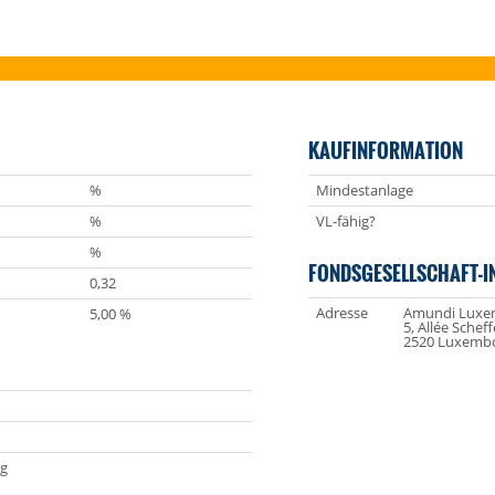
KAUFINFORMATION
%
Mindestanlage
%
VL-fähig?
%
FONDSGESELLSCHAFT-I
0,32
Adresse
Amundi Luxem
5,00 %
5, Allée Scheff
2520 Luxemb
g