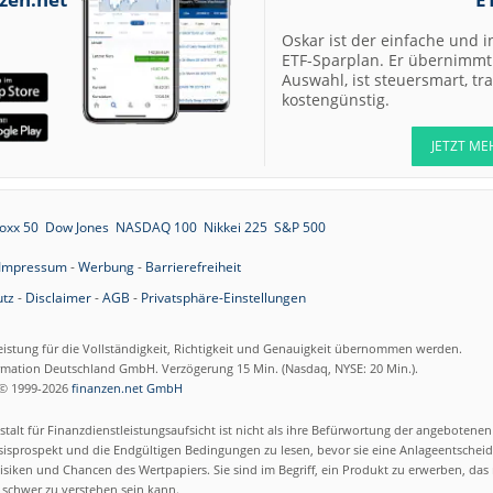
Oskar ist der einfache und i
ETF-Sparplan. Er übernimmt 
Auswahl, ist steuersmart, t
kostengünstig.
JETZT ME
oxx 50
Dow Jones
NASDAQ 100
Nikkei 225
S&P 500
Impressum
-
Werbung
-
Barrierefreiheit
tz
-
Disclaimer
-
AGB
-
Privatsphäre-Einstellungen
eistung für die Vollständigkeit, Richtigkeit und Genauigkeit übernommen werden.
ormation Deutschland GmbH. Verzögerung 15 Min. (Nasdaq, NYSE: 20 Min.).
© 1999-2026
finanzen.net GmbH
talt für Finanzdienstleistungsaufsicht ist nicht als ihre Befürwortung der angebotene
isprospekt und die Endgültigen Bedingungen zu lesen, bevor sie eine Anlageentscheid
siken und Chancen des Wertpapiers. Sie sind im Begriff, ein Produkt zu erwerben, das n
schwer zu verstehen sein kann.