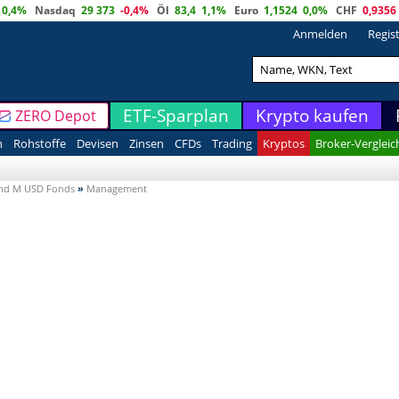
0,4%
Nasdaq
29 373
-0,4%
Öl
83,4
1,1%
Euro
1,1524
0,0%
CHF
0,9356
Anmelden
Regis
ETF-Sparplan
Krypto kaufen
ZERO Depot
n
Rohstoffe
Devisen
Zinsen
CFDs
Trading
Kryptos
Broker-Vergleic
Fund M USD Fonds
»
Management