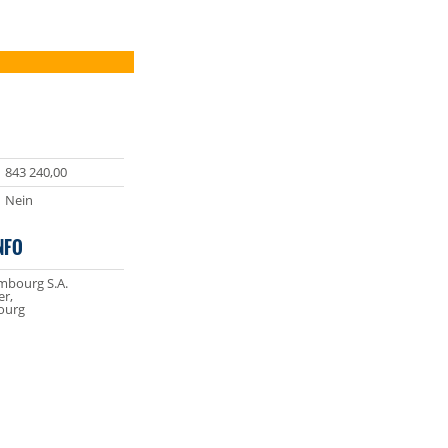
843 240,00
Nein
NFO
bourg S.A.
er,
ourg