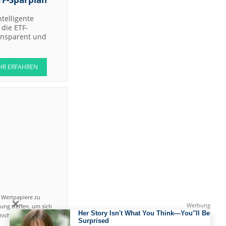
ntelligente
die ETF-
ransparent und
HR ERFAHREN
n Wertpapiere zu
ung treffen, um sich
icht einfach ist und