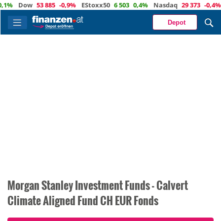
Dow
53 885
-0,9%
EStoxx50
6 503
0,4%
Nasdaq
29 373
-0,4%
Öl
Depot
Morgan Stanley Investment Funds - Calvert
Climate Aligned Fund CH EUR Fonds