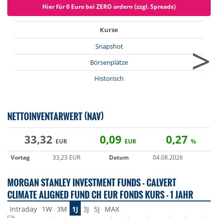
Hier für 0 Euro bei ZERO ordern (zzgl. Spreads)
Kurse
>
Snapshot
Börsenplätze
Historisch
NETTOINVENTARWERT (NAV)
33,32
0,09
0,27
EUR
EUR
%
Vortag
33,23 EUR
Datum
04.08.2026
MORGAN STANLEY INVESTMENT FUNDS - CALVERT
CLIMATE ALIGNED FUND CH EUR FONDS KURS - 1 JAHR
Intraday
1W
3M
1J
3J
5J
MAX