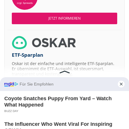
JETZT INFORMIEREN
ETF-Sparplan
Oskar ist der einfache und intelligente ETF-Sparplan.
Er übernimmt die ETF-Auswahl, ist steuersmart,
transparent und kostengünstig.
Für Sie Empfohlen
JETZT MEHR ERFAHREN
Coyote Snatches Puppy From Yard – Watch
What Happened
BUZZ DAY
Aktien ATX
DAX
EuroStoxx 50
Dow Jones
NASDAQ 100
Nikkei 225
The Influencer Who Went Viral For Inspiring
S&P 500