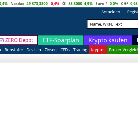
0,4%
Nasdaq
29 373,3300
-0,4%
Öl
83,3000
4,9%
Euro
1
0,0%
CHF
0,9
Anmelden
Regis
ETF-Sparplan
Krypto kaufen
ZERO Depot
n
Rohstoffe
Devisen
Zinsen
CFDs
Trading
Kryptos
Broker-Vergleic