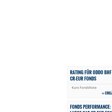
RATING FÜR ODDO BHF
CR-EUR FONDS
€uro FondsNote
ERKL
FONDS PERFORMANCE: