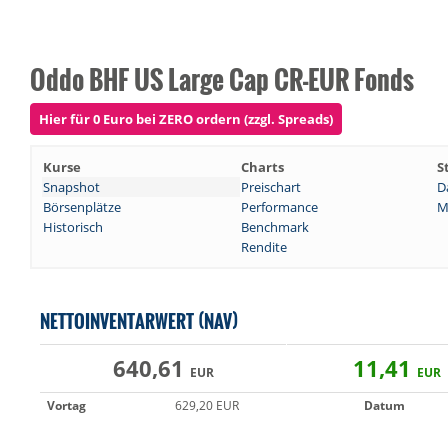
Oddo BHF US Large Cap CR-EUR Fonds
Hier für 0 Euro bei ZERO ordern (zzgl. Spreads)
Kurse
Charts
S
Snapshot
Preischart
D
Börsenplätze
Performance
M
Historisch
Benchmark
Rendite
NETTOINVENTARWERT (NAV)
640,61
11,41
EUR
EUR
Vortag
629,20 EUR
Datum