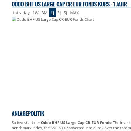
ODDO BHF US LARGE CAP CR-EUR FONDS KURS - 1 JAHR
Intraday
1W
3M
1J
3J
5J
MAX
ANLAGEPOLITIK
So investiert der
Oddo BHF US Large Cap CR-EUR Fonds
: The inves
benchmark index, the S&P 500 (converted into euro), over the reco