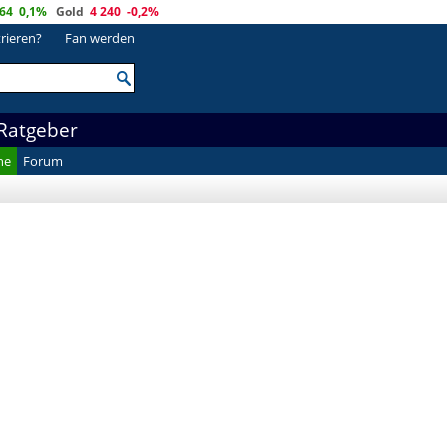
364
0,1%
Gold
4 240
-0,2%
trieren?
Fan werden
Ratgeber
he
Forum