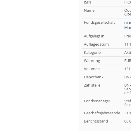
ISIN
FR0
Name
Odd
CR-
Fondsgesellschaft
ODD
Man
Aufgelegt in
Fra
Auflagedatum
11.
Kategorie
Akt
Währung
EU
Volumen
131
Depotbank
BNP
Zahlstelle
BNP
Serv
de 
Fondsmanager
Ste
Seie
Geschäftsjahresende
31.1
Berichtsstand
06.