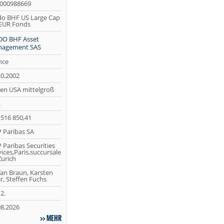
000988669
o BHF US Large Cap
EUR Fonds
O BHF Asset
agement SAS
nce
10.2002
ien USA mittelgroß
R
 516 850,41
 Paribas SA
 Paribas Securities
ices,Paris,succursale
Zurich
fan Braun, Karsten
r, Steffen Fuchs
2.
08.2026
MEHR