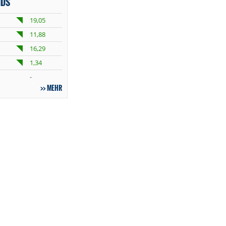
NDS
19,05
11,88
16,29
1,34
-
MEHR