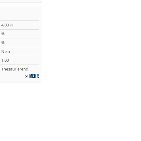
4,00 %
%
%
Nein
1,00
Thesaurierend
MEHR