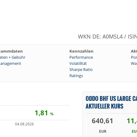
WKN DE: A0MSL4 / ISI
tammdaten
Kennzahlen
Ak
aten + Gebühr
Performance
Por
anagement
Volatilität
Wat
Sharpe Ratio
Ratings
ODDO BHF US LARGE C
AKTUELLER KURS
1,81
%
640,61
11
04.08.2026
EUR
EU