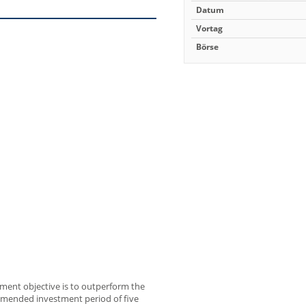
Datum
Vortag
Börse
tment objective is to outperform the
mmended investment period of five