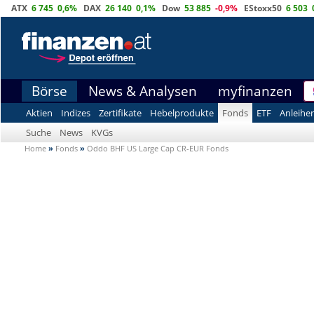
ATX
6 745
0,6%
DAX
26 140
0,1%
Dow
53 885
-0,9%
EStoxx50
6 503
Börse
News & Analysen
myfinanzen
Aktien
Indizes
Zertifikate
Hebelprodukte
Fonds
ETF
Anleihe
Suche
News
KVGs
Home
»
Fonds
»
Oddo BHF US Large Cap CR-EUR Fonds