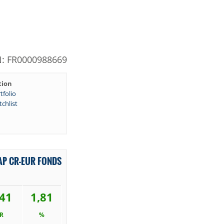
N: FR0000988669
tion
tfolio
chlist
AP CR-EUR FONDS
,41
1,81
R
%