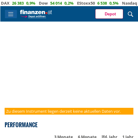
DAX
26 383
0,9%
Dow
54 014
0,2%
EStoxx50
6 538
0,5%
Nasdaq
Depot
Zu diesem Instrument liegen derzeit keine aktuellen Daten vor.
PERFORMANCE
3 Monate
6 Monate
lfd. Jahr
1 Jahr