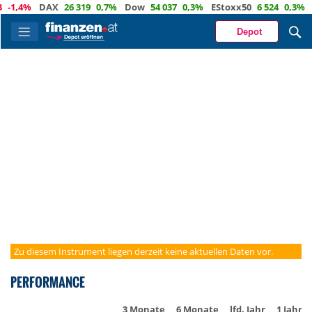
-1,4%
DAX
26 319
0,7%
Dow
54 037
0,3%
EStoxx50
6 524
0,3%
N
Depot
Zu diesem Instrument liegen derzeit keine aktuellen Daten vor.
PERFORMANCE
3 Monate
6 Monate
lfd. Jahr
1 Jahr