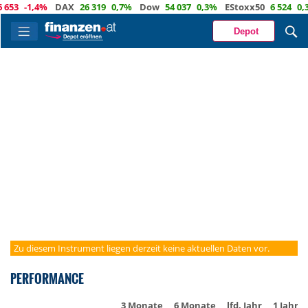
653
-1,4%
DAX
26 319
0,7%
Dow
54 037
0,3%
EStoxx50
6 524
0,3
Depot
Zu diesem Instrument liegen derzeit keine aktuellen Daten vor.
PERFORMANCE
3 Monate
6 Monate
lfd. Jahr
1 Jahr