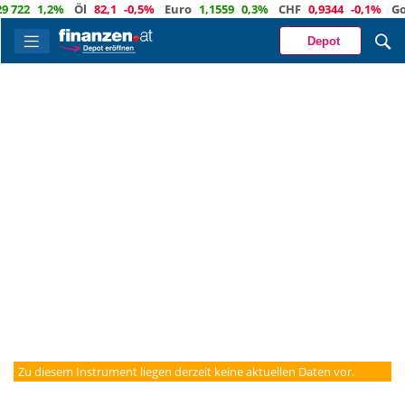
 722
1,2%
Öl
82,1
-0,5%
Euro
1,1559
0,3%
CHF
0,9344
-0,1%
Gol
Depot
Zu diesem Instrument liegen derzeit keine aktuellen Daten vor.