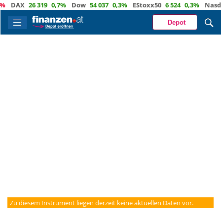
DAX
26 319
0,7%
Dow
54 037
0,3%
EStoxx50
6 524
0,3%
Nasda
Depot
Zu diesem Instrument liegen derzeit keine aktuellen Daten vor.