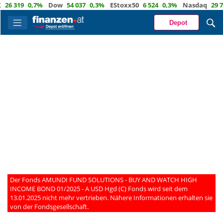
26 319
0,7%
Dow
54 037
0,3%
EStoxx50
6 524
0,3%
Nasdaq
29 72
Depot
Der Fonds AMUNDI FUND SOLUTIONS - BUY AND WATCH HIGH
INCOME BOND 01/2025 - A USD Hgd (C) Fonds wird seit dem
13.01.2025 nicht mehr vertrieben. Nähere Informationen erhalten sie
von der Fondsgesellschaft.