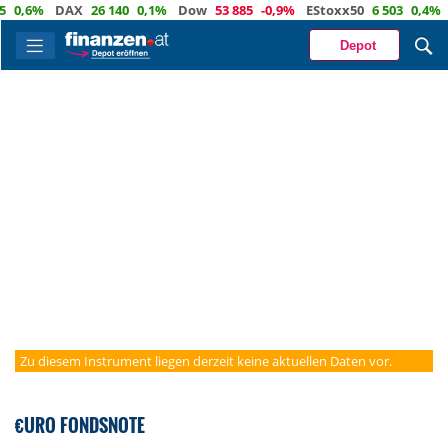
0,6%
DAX
26 140
0,1%
Dow
53 885
-0,9%
EStoxx50
6 503
0,4%
Depot
Zu diesem Instrument liegen derzeit keine aktuellen Daten vor.
€URO FONDSNOTE