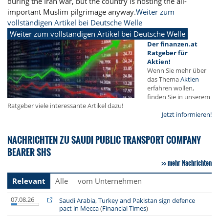
during the Iran war, but the country is hosting the all-
important Muslim pilgrimage anyway.
Weiter zum
vollständigen Artikel bei Deutsche Welle
Weiter zum vollständigen Artikel bei Deutsche Welle
Der finanzen.at
Ratgeber für
Aktien!
Wenn Sie mehr über
das Thema
Aktien
erfahren wollen,
finden Sie in unserem
Ratgeber viele interessante Artikel dazu!
Jetzt informieren!
NACHRICHTEN ZU SAUDI PUBLIC TRANSPORT COMPANY
BEARER SHS
mehr Nachrichten
Relevant
Alle
vom Unternehmen
07.08.26
Saudi Arabia, Turkey and Pakistan sign defence
pact in Mecca
(
Financial Times
)