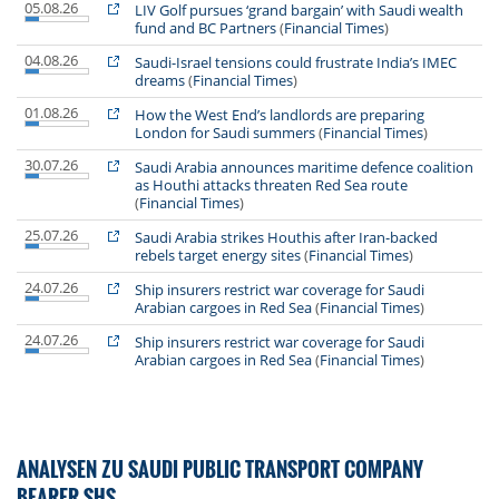
05.08.26
LIV Golf pursues ‘grand bargain’ with Saudi wealth
fund and BC Partners
(
Financial Times
)
04.08.26
Saudi-Israel tensions could frustrate India’s IMEC
dreams
(
Financial Times
)
01.08.26
How the West End’s landlords are preparing
London for Saudi summers
(
Financial Times
)
30.07.26
Saudi Arabia announces maritime defence coalition
as Houthi attacks threaten Red Sea route
(
Financial Times
)
25.07.26
Saudi Arabia strikes Houthis after Iran-backed
rebels target energy sites
(
Financial Times
)
24.07.26
Ship insurers restrict war coverage for Saudi
Arabian cargoes in Red Sea
(
Financial Times
)
24.07.26
Ship insurers restrict war coverage for Saudi
Arabian cargoes in Red Sea
(
Financial Times
)
ANALYSEN ZU SAUDI PUBLIC TRANSPORT COMPANY
BEARER SHS