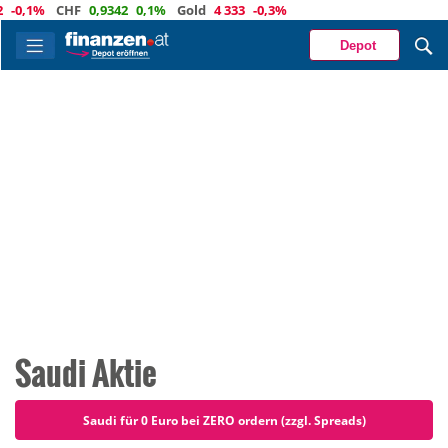
,1%
CHF
0,9342
0,1%
Gold
4 333
-0,3%
Depot
Saudi Aktie
Saudi für 0 Euro bei ZERO ordern (zzgl. Spreads)