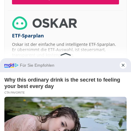
ETF-Sparplan
Oskar ist der einfache und intelligente ETF-Sparplan.
Er übernimmt die ETF-Auswahl, ist steuersmart,
transparent und kostengünstig.
Für Sie Empfohlen
JETZT MEHR ERFAHREN
Why this ordinary drink is the secret to feeling
your best every day
CTA FAVORITE
Aktien ATX
DAX
EuroStoxx 50
Dow Jones
NASDAQ 100
Nikkei 225
S&P 500
Kontakt
-
Impressum
-
Werbung
-
Barrierefreiheit
Sitemap
-
Datenschutz
-
Disclaimer
-
AGB
-
Privatsphäre-Einstellungen