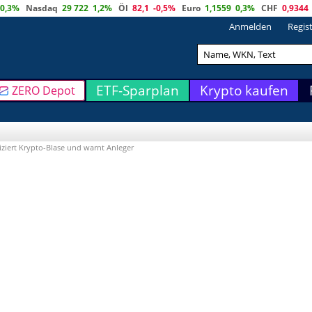
0,3%
Nasdaq
29 722
1,2%
Öl
82,1
-0,5%
Euro
1,1559
0,3%
CHF
0,9344
Anmelden
Regis
ETF-Sparplan
Krypto kaufen
ZERO Depot
iziert Krypto-Blase und warnt Anleger