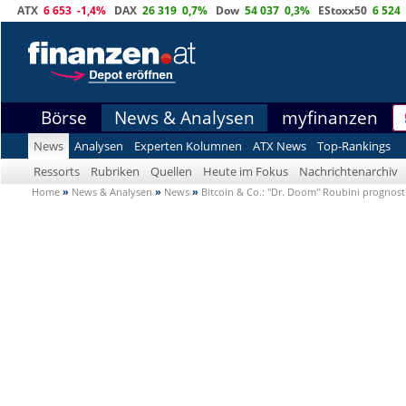
ATX
6 653
-1,4%
DAX
26 319
0,7%
Dow
54 037
0,3%
EStoxx50
6 524
Börse
News & Analysen
myfinanzen
News
Analysen
Experten Kolumnen
ATX News
Top-Rankings
Ressorts
Rubriken
Quellen
Heute im Fokus
Nachrichtenarchiv
Home
»
News & Analysen
»
News
»
Bitcoin & Co.: "Dr. Doom" Roubini prognost