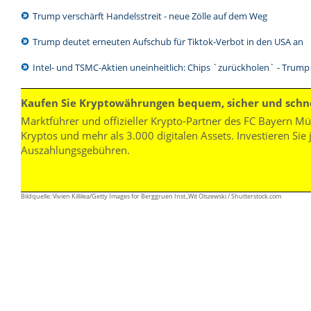
Trump verschärft Handelsstreit - neue Zölle auf dem Weg
Trump deutet erneuten Aufschub für Tiktok-Verbot in den USA an
Intel- und TSMC-Aktien uneinheitlich: Chips `zurückholen` - Trump
Kaufen Sie Kryptowährungen bequem, sicher und schne
Marktführer und offizieller Krypto-Partner des FC Bayern 
Kryptos und mehr als 3.000 digitalen Assets. Investieren Sie 
Auszahlungsgebühren.
Bildquelle: Vivien Killilea/Getty Images for Berggruen Inst.,Wit Olszewski / Shutterstock.com