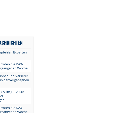
NACHRICHTEN
mpfehlen Experten
ormten die DAX-
vergangenen Woche
inner und Verlierer
 in der vergangenen
 Co. im Juli 2026:
er
gen
ormten die DAX-
vergangenen Woche