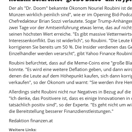
Der als "Dr. Doom" bekannte Ökonom Nouriel Roubini ist d
Münzen wirklich peinlich sind", wie er im Opening Bid-Podc
Chefredakteur Brian Sozzi verlautete. Sogar Trump-Anhänger
zwei Tage vor der Amtseinführung etwas lerne, das auf nichts
seinen höchsten Wert erreiche. "Es gibt massive Vetternwirts
Interessenkonflikt. Das ist widerlich", so Roubini. "Die Leut
korrigieren Sie bereits um 50 %. Die Insider verdienen das G
Einzelhändler werden verarscht", gibt Yahoo Finance Roubini
Roubini befürchtet, dass auf die Meme-Coins eine "große Bla
könnte. "Es wird eine weitere
Deflation
geben, und dann wird 
denen die Leute auf dem Höhepunkt kaufen, sich dann korri
verkaufen", so der Ökonom und warnt: "Sie werden ihre Hem
Allerdings sieht Roubini nicht nur Negatives in Bezug auf d
"Ich denke, das Positivere ist, dass es einige Innovationen in
tatsächlich positiv sind", so der Experte. "Es geht nicht um w
die Bereitstellung besserer Finanzdienstleistungen."
Redaktion finanzen.at
Weitere Links: