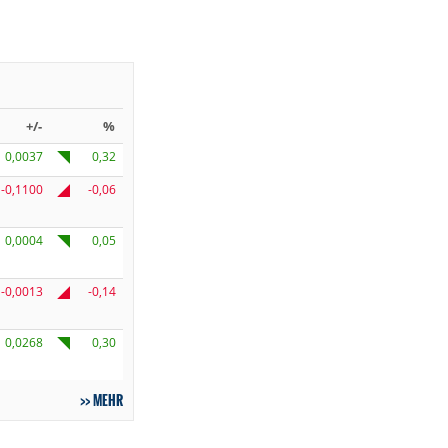
+/-
%
0,0037
0,32
-0,1100
-0,06
0,0004
0,05
-0,0013
-0,14
0,0268
0,30
MEHR