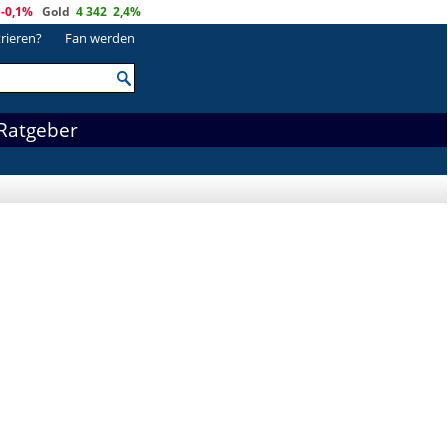
-0,1%
Gold
4 342
2,4%
trieren?
Fan werden
Ratgeber