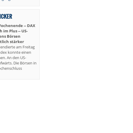
TICKER
Wochenende -- DAX
im Plus -- US-
iens Börsen
lich stärker
endierte am Freitag
ndex konnte einen
en. An den US-
fwärts. Die Börsen in
ochenschluss