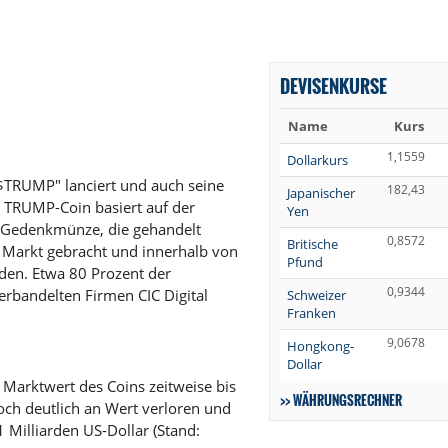
DEVISENKURSE
Name
Kurs
1,1559
Dollarkurs
$TRUMP" lanciert und auch seine
182,43
Japanischer
r TRUMP-Coin basiert auf der
Yen
n Gedenkmünze, die gehandelt
0,8572
Britische
 Markt gebracht und innerhalb von
Pfund
rden. Etwa 80 Prozent der
0,9344
rbandelten Firmen CIC Digital
Schweizer
Franken
9,0678
Hongkong-
Dollar
Marktwert des Coins zeitweise bis
WÄHRUNGSRECHNER
doch deutlich an Wert verloren und
 Milliarden US-Dollar (Stand: