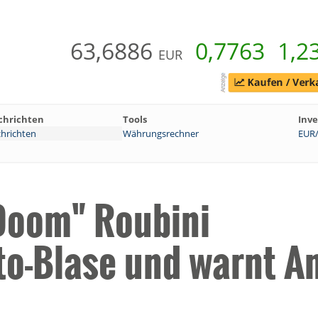
63,6886
0,7763
1,2
EUR
chrichten
Tools
Inve
hrichten
Währungsrechner
EUR
 Doom" Roubini
to-Blase und warnt A