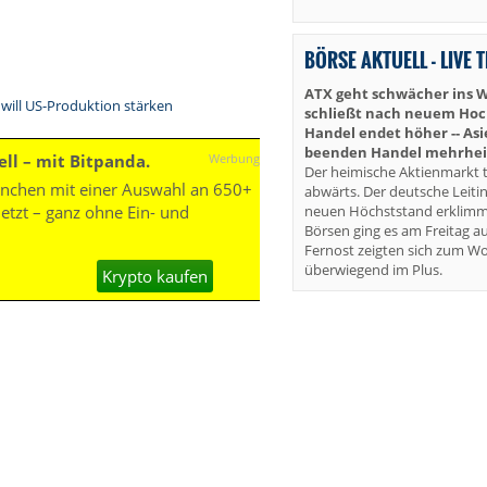
BÖRSE AKTUELL - LIVE 
ATX geht schwächer ins 
 will US-Produktion stärken
schließt nach neuem Hoch 
Handel endet höher -- As
beenden Handel mehrheit
ll – mit Bitpanda.
Werbung
Der heimische Aktienmarkt t
München mit einer Auswahl an 650+
abwärts. Der deutsche Leiti
neuen Höchststand erklimm
jetzt – ganz ohne Ein- und
Börsen ging es am Freitag au
Fernost zeigten sich zum W
überwiegend im Plus.
Krypto kaufen