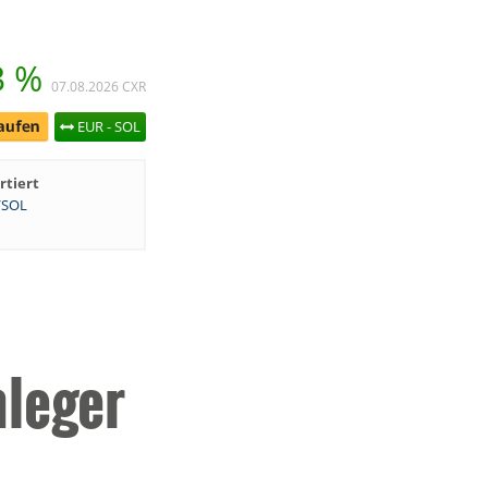
3 %
07.08.2026
CXR
EUR - SOL
rtiert
/SOL
nleger