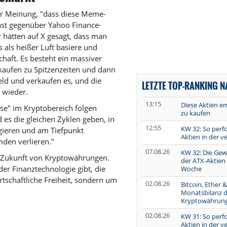
er Meinung, "dass diese Meme-
ast gegenüber Yahoo Finance-
 hätten auf X gesagt, dass man
 als heißer Luft basiere und
chaft. Es besteht ein massiver
e kaufen zu Spitzenzeiten und dann
eld und verkaufen es, und die
LETZTE TOP-RANKING 
 wieder.
13:15
Diese Aktien e
se" im Kryptobereich folgen
zu kaufen
es die gleichen Zyklen geben, in
12:55
KW 32: So perf
gieren und am Tiefpunkt
Aktien in der 
den verlieren."
07.08.26
KW 32: Die Gew
ie Zukunft von Kryptowährungen.
der ATX-Aktien
 der Finanztechnologie gibt, die
Woche
irtschaftliche Freiheit, sondern um
02.08.26
Bitcoin, Ether &
Monatsbilanz d
Kryptowährun
02.08.26
KW 31: So perf
Aktien in der 