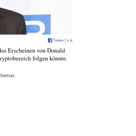
Teilen
A
A
 das Erscheinen von Donald
yptobereich folgen könnte.
Schemas