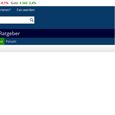
-0,1%
Gold
4 342
2,4%
trieren?
Fan werden
Ratgeber
he
Forum