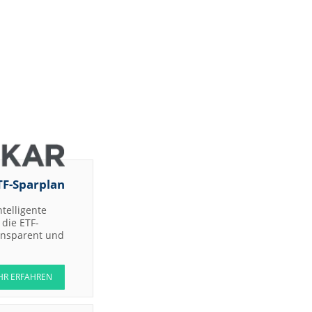
TF-Sparplan
ntelligente
die ETF-
ransparent und
HR ERFAHREN