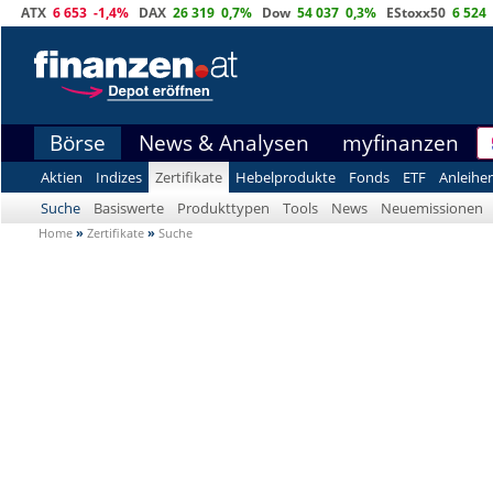
ATX
6 653
-1,4%
DAX
26 319
0,7%
Dow
54 037
0,3%
EStoxx50
6 524
Börse
News & Analysen
myfinanzen
Aktien
Indizes
Zertifikate
Hebelprodukte
Fonds
ETF
Anleihe
Suche
Basiswerte
Produkttypen
Tools
News
Neuemissionen
Home
»
Zertifikate
»
Suche