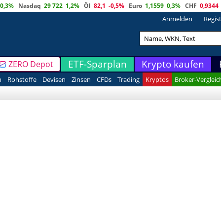
0,3%
Nasdaq
29 722
1,2%
Öl
82,1
-0,5%
Euro
1,1559
0,3%
CHF
0,9344
Anmelden
Regis
ETF-Sparplan
Krypto kaufen
ZERO Depot
n
Rohstoffe
Devisen
Zinsen
CFDs
Trading
Kryptos
Broker-Vergleic