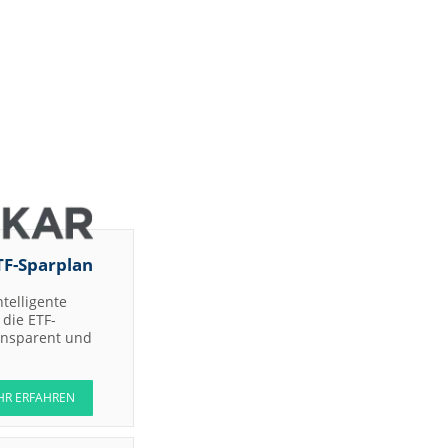
TF-Sparplan
ntelligente
die ETF-
ransparent und
HR ERFAHREN