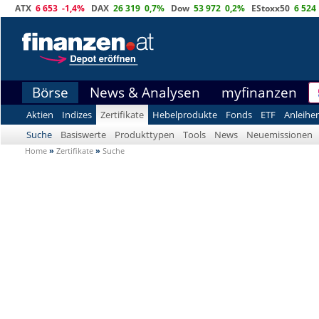
ATX
6 653
-1,4%
DAX
26 319
0,7%
Dow
53 972
0,2%
EStoxx50
6 524
Börse
News & Analysen
myfinanzen
Aktien
Indizes
Zertifikate
Hebelprodukte
Fonds
ETF
Anleihe
Suche
Basiswerte
Produkttypen
Tools
News
Neuemissionen
Home
»
Zertifikate
»
Suche