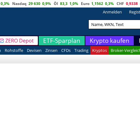
0,3%
Nasdaq
29 630
0,9%
Öl
83,3
1,0%
Euro
1,1562
0,3%
CHF
0,9338
Anmelden
Regis
ETF-Sparplan
Krypto kaufen
ZERO Depot
n
Rohstoffe
Devisen
Zinsen
CFDs
Trading
Kryptos
Broker-Vergleic