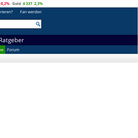
-0,2%
Gold
4 337
2,3%
trieren?
Fan werden
Ratgeber
he
Forum