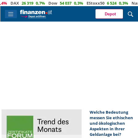
%
DAX
26 319
0,7%
Dow
54 037
0,3%
EStoxx50
6 524
0,3%
Nasda
Depot
Welche Bedeutung
messen Sie ethischen
und ökologischen
Aspekten in Ihrer
Geldanlage bei?