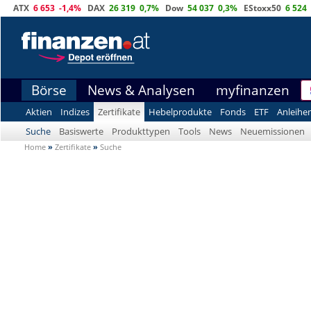
ATX
6 653
-1,4%
DAX
26 319
0,7%
Dow
54 037
0,3%
EStoxx50
6 524
Börse
News & Analysen
myfinanzen
Aktien
Indizes
Zertifikate
Hebelprodukte
Fonds
ETF
Anleihe
Suche
Basiswerte
Produkttypen
Tools
News
Neuemissionen
Home
»
Zertifikate
»
Suche