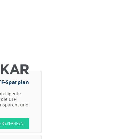
TF-Sparplan
ntelligente
die ETF-
ransparent und
HR ERFAHREN