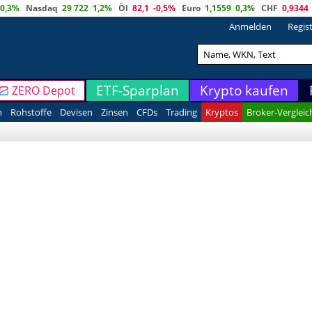
0,3%
Nasdaq
29 722
1,2%
Öl
82,1
-0,5%
Euro
1,1559
0,3%
CHF
0,9344
Anmelden
Regis
ETF-Sparplan
Krypto kaufen
ZERO Depot
n
Rohstoffe
Devisen
Zinsen
CFDs
Trading
Kryptos
Broker-Vergleic