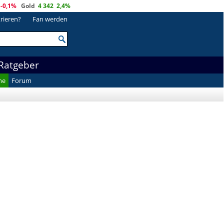
-0,1%
Gold
4 342
2,4%
trieren?
Fan werden
Ratgeber
he
Forum