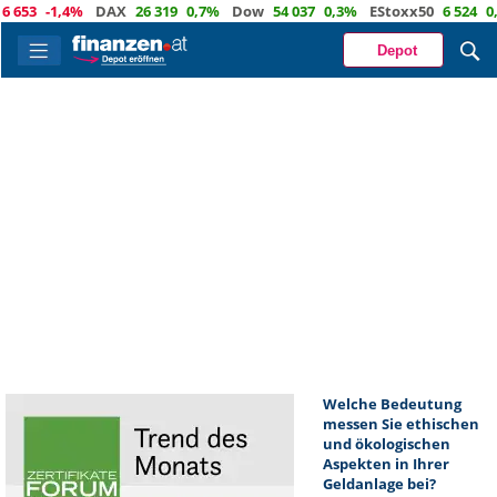
653
-1,4%
DAX
26 319
0,7%
Dow
54 037
0,3%
EStoxx50
6 524
0,3
Depot
Welche Bedeutung
messen Sie ethischen
und ökologischen
Aspekten in Ihrer
Geldanlage bei?