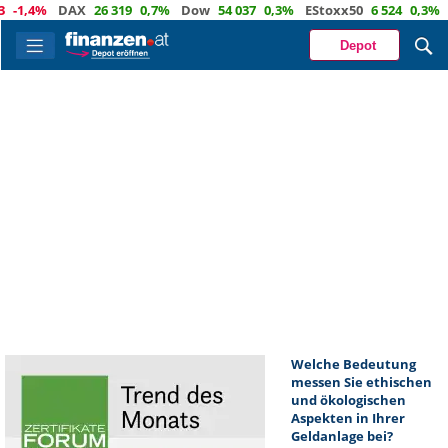
-1,4%
DAX
26 319
0,7%
Dow
54 037
0,3%
EStoxx50
6 524
0,3%
Na
Depot
Welche Bedeutung
messen Sie ethischen
und ökologischen
Aspekten in Ihrer
Geldanlage bei?