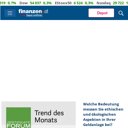
0,7%
Dow
54 037
0,3%
EStoxx50
6 524
0,3%
Nasdaq
29 722
1,2
Depot
Welche Bedeutung
messen Sie ethischen
und ökologischen
Aspekten in Ihrer
Geldanlage bei?