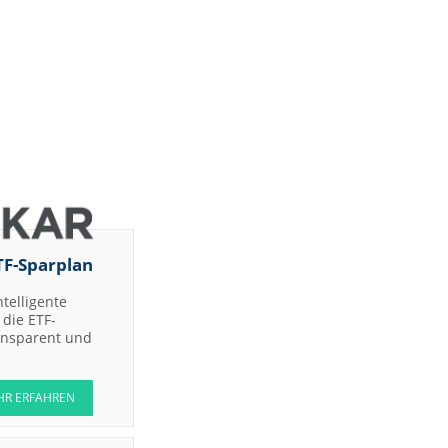
TF-Sparplan
ntelligente
die ETF-
ransparent und
HR ERFAHREN