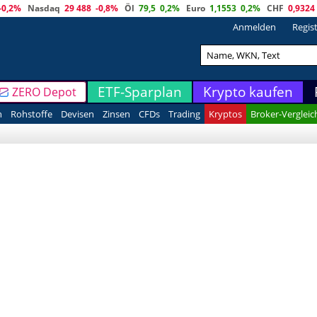
-0,2%
Nasdaq
29 488
-0,8%
Öl
79,5
0,2%
Euro
1,1553
0,2%
CHF
0,9324
Anmelden
Regis
ETF-Sparplan
Krypto kaufen
ZERO Depot
n
Rohstoffe
Devisen
Zinsen
CFDs
Trading
Kryptos
Broker-Vergleic