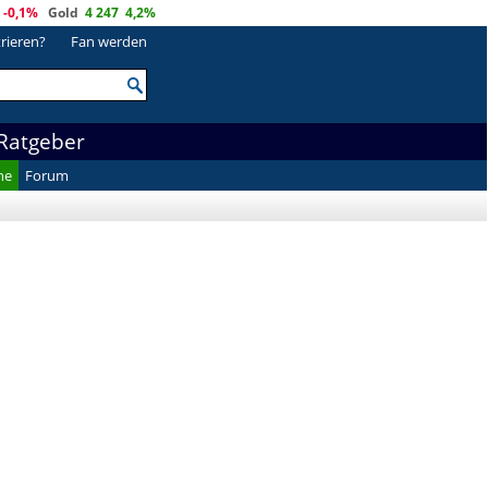
-0,1%
Gold
4 247
4,2%
trieren?
Fan werden
Ratgeber
he
Forum