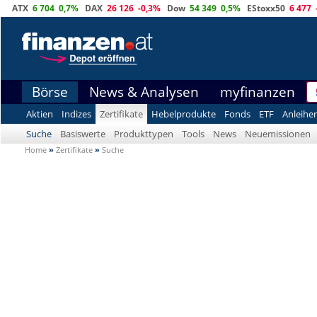
ATX
6 704
0,7%
DAX
26 126
-0,3%
Dow
54 349
0,5%
EStoxx50
6 477
Börse
News & Analysen
myfinanzen
Aktien
Indizes
Zertifikate
Hebelprodukte
Fonds
ETF
Anleihe
Suche
Basiswerte
Produkttypen
Tools
News
Neuemissionen
Home
»
Zertifikate
»
Suche