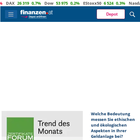
DAX
26 319
0,7%
Dow
53 975
0,2%
EStoxx50
6 524
0,3%
Nasdaq
Depot
Welche Bedeutung
messen Sie ethischen
und ökologischen
Aspekten in Ihrer
Geldanlage bei?